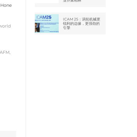
业齐聚柏林
ICAM 25：涡轮机械更
锐利的边缘，更强劲的
 world
引擎
 AFM,