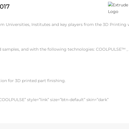
2017
om Universities, Institutes and key players from the 3D Printing
ed samples, and with the following technologies: COOLPULSE™ ,
n for 3D printed part finishing.
COOLPULSE” style=”link” size=”btn-default” skin=”dark”