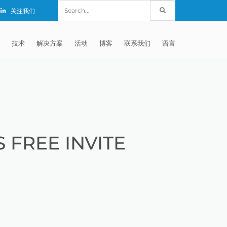
Search
关注我们
for:
技术
解决方案
活动
博客
联系我们
语言
E®
车
AFM（磨粒流加工）
固定设备
EXTRUDE HONE (SHANGHAI) CO.,
全球销售团队
英语
LTD – CHINA
天航空
MICROFLOW
签约门店
全球代理商
法文
EXTRUDE HONE K.K. MISATO –
JAPAN
源
TEM（热能加工）
售后市场
德语
封闭式叶轮精加工
FREE INVITE
EXTRUDE HONE INDIA PVT LTD
疗器械精加工
ECM（电解加工）
磨料
意大利文
膝关节植入物
EXTRUDE HONE LLC – IRWIN PA –
具挤压
动态电解加工
阴极
日本
脊柱植入物
铝型材挤出
USA
体动力
去毛刺
工程设计
抛光
色谱管
塑料挤出模具
流体阀组件去毛刺
EXTRUDE HONE RIVERSIDE
CALIFORNIA – USA
器
白皮书图书馆
离子块
火器去毛刺