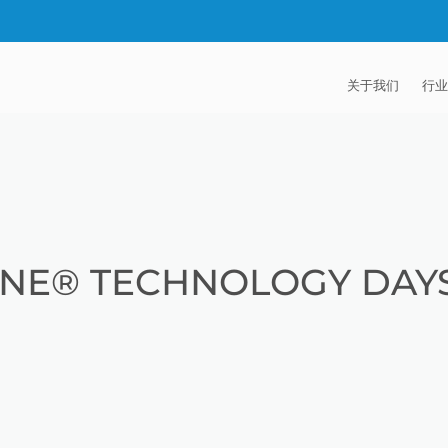
关于我们
行业
EXTRUDE HON
汽
麦迪逊工业公司
航
证书
能
NE® TECHNOLOGY DAYS 
招贤纳士
医
模
流
火