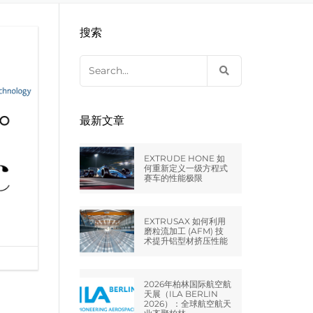
EXTRUDE HONE LLC – STERLING
来自于EXTRUDE HONE公司的机床
压片机模具
枪管膛线
搜索
HEIGHTS – USA
Search
EXTRUDE HONE LLC – HUNTLEY –
for:
USA
EXTRUDE HONE GMBH –
最新文章
HOLZGÜNZ – GERMANY
EXTRUDE HONE 如
EXTRUDE HONE LTD – MILTON
何重新定义一级方程式
赛车的性能极限
KEYNES – UK
法国EXTRUDE HONE
EXTRUSAX 如何利用
磨粒流加工 (AFM) 技
术提升铝型材挤压性能
EXTRUDE HONE ITALIA SRL
2026年柏林国际航空航
天展（ILA BERLIN
2026）：全球航空航天