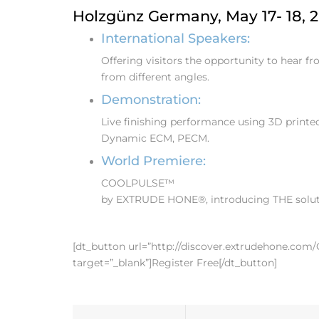
Holzgünz Germany, May 17- 18, 
International Speakers:
Offering visitors the opportunity to hear fr
from different angles.
Demonstration:
Live finishing performance using 3D print
Dynamic ECM, PECM.
World Premiere:
COOLPULSE™
by EXTRUDE HONE®, introducing THE solutio
[dt_button url=”http://discover.extrudehone.com/
target=”_blank”]Register Free[/dt_button]