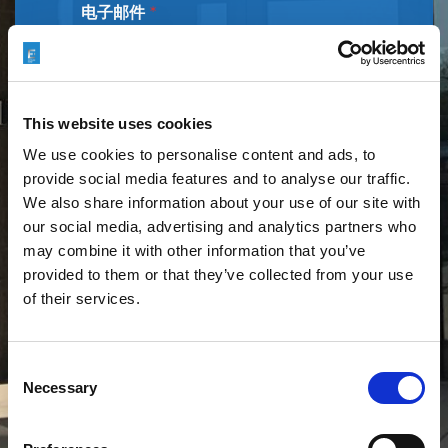
电子邮件
*
电话
*
This website uses cookies
We use cookies to personalise content and ads, to
provide social media features and to analyse our traffic.
We also share information about your use of our site with
中国地区
*
our social media, advertising and analytics partners who
may combine it with other information that you’ve
provided to them or that they’ve collected from your use
of their services.
*
印度邦
*
中
国
Consent
地
Necessary
Selection
区
*
城市
*