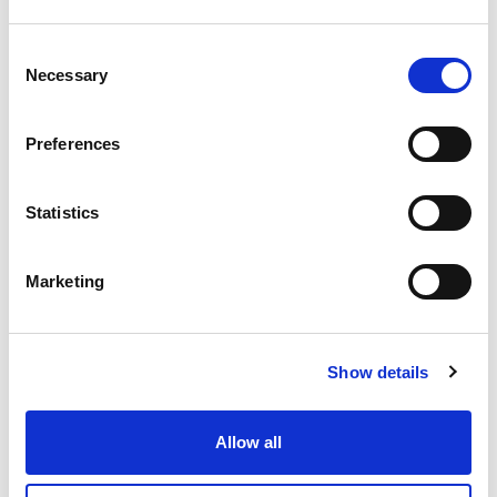
服务
Consent
Necessary
Selection
Preferences
易趋宏公司（Extrude Hone)服务
由最了解我们产品的技术人员提供服务。这是获得快速、高效服务
Statistics
的保障，同时也能从我们的技术人员那里获得最佳建议，技术人员
也会随时为您提供最新的改进措施。
Marketing
不仅如此。
Show details
年度预防性维护保养 (PM) 方案
通过完整周期预防性维护方案，我们可以进行设备维护和维修，使
您能够专注于您的核心业务。
Allow all
我们会配合您的生产计划进行预防性维护，以确保您的经营生产能