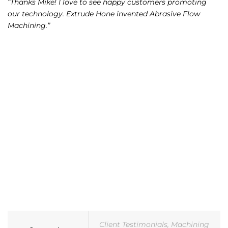
“Thanks Mike! I love to see happy customers promoting
our technology. Extrude Hone invented Abrasive Flow
Machining.”
Client Testimonials
,
Machining