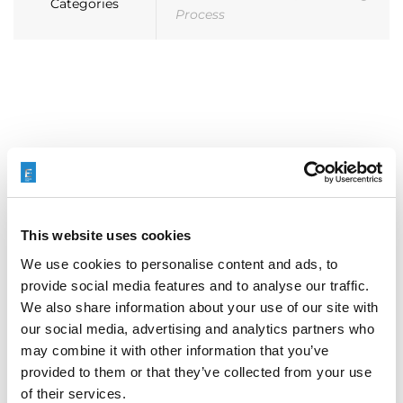
Categories
Process
搜索
Search
for:
This website uses cookies
We use cookies to personalise content and ads, to
最新文章
provide social media features and to analyse our traffic.
We also share information about your use of our site with
our social media, advertising and analytics partners who
may combine it with other information that you’ve
provided to them or that they’ve collected from your use
EXTRUSAX 如何利用磨粒流加工 (AFM) 技术提升铝型材
of their services.
挤压性能