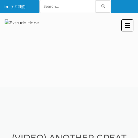
Search
关注我们
for:
(VIDEO) ANOTHER GREAT