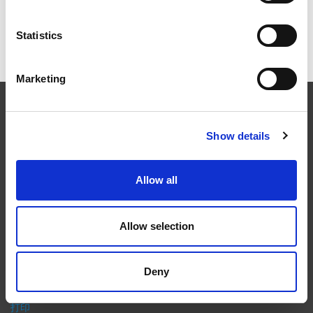
Statistics
ICAM 25：涡轮机械更锐利的边缘，更强劲的引擎
Marketing
EXTRUDE HONE
Show details
在航空航天、汽车、能源和医疗等领域，部件的高精度加工对最终
产品性能等级的精致度十分关键。我们的机床采用完整的加工方法
Allow all
（加工时间仅占其他方法所需时间的一小部分）来提高成品轮廓的
精度。事实上，我们的 易趋宏公司（EXTRUDE HONE®） 机械加
工解决方案系列可以触及您看不到的零件表面，并且对其进行成型
Allow selection
加工和完善，从而提供可以衡量改善程度的业绩。
隐私政策
Deny
政策
打印