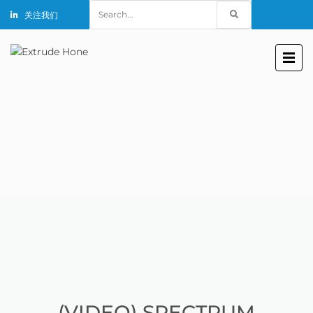
Search
关注我们
for:
(VIDEO) SPECTRUM