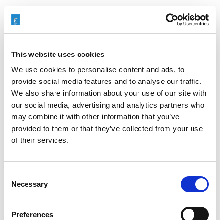
EXTRUDE HONE 如何重新定义一级方程式赛车的性能极
This website uses cookies
限
We use cookies to personalise content and ads, to
provide social media features and to analyse our traffic.
We also share information about your use of our site with
our social media, advertising and analytics partners who
EXTRUSAX 如何利用磨粒流加工 (AFM) 技术提升铝型材
may combine it with other information that you’ve
挤压性能
provided to them or that they’ve collected from your use
of their services.
Consent
2026年柏林国际航空航天展（ILA BERLIN 2026）：全球
Necessary
Selection
航空航天业齐聚柏林
Preferences