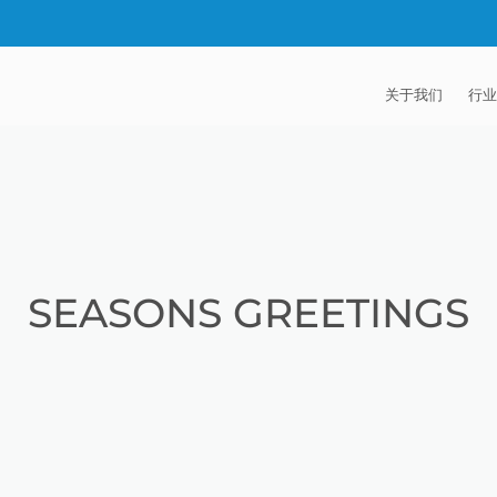
关于我们
行业
EXTRUDE HON
汽
麦迪逊工业公司
航
证书
能
SEASONS GREETINGS
招贤纳士
医
模
流
火