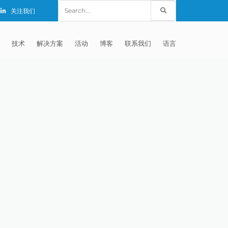
Search
关注我们
for:
技术
解决方案
活动
博客
联系我们
语言
E®
车
AFM（磨粒流加工）
固定设备
EXTRUDE HONE (SHANGHAI) CO.,
全球销售团队
英语
LTD – CHINA
天航空
MICROFLOW
签约门店
全球代理商
法文
EXTRUDE HONE K.K. MISATO –
JAPAN
源
TEM（热能加工）
售后市场
德语
封闭式叶轮精加工
EXTRUDE HONE INDIA PVT LTD
疗器械精加工
ECM（电解加工）
磨料
意大利文
膝关节植入物
EXTRUDE HONE LLC – IRWIN PA –
具挤压
动态电解加工
阴极
日本
脊柱植入物
铝型材挤出
USA
体动力
去毛刺
工程设计
抛光
色谱管
塑料挤出模具
流体阀组件去毛刺
EXTRUDE HONE RIVERSIDE
CALIFORNIA – USA
器
白皮书图书馆
离子块
火器去毛刺