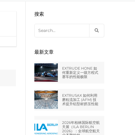
EXTRUDE HONE LLC – STERLING
来自于EXTRUDE HONE公司的机床
压片机模具
枪管膛线
搜索
HEIGHTS – USA
Search
EXTRUDE HONE LLC – HUNTLEY –
for:
USA
EXTRUDE HONE GMBH –
最新文章
HOLZGÜNZ – GERMANY
EXTRUDE HONE 如
EXTRUDE HONE LTD – MILTON
何重新定义一级方程式
赛车的性能极限
KEYNES – UK
法国EXTRUDE HONE
EXTRUSAX 如何利用
磨粒流加工 (AFM) 技
术提升铝型材挤压性能
EXTRUDE HONE ITALIA SRL
2026年柏林国际航空航
天展（ILA BERLIN
2026）：全球航空航天