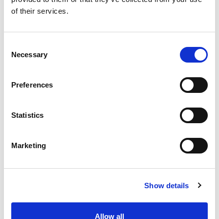
工艺专业技术。
of their services.
在所有流体机械中都可以预期到类似的收益。除了泵，涡轮机和压
缩机也从Extrude Hone的AFM工艺中获得了显著的优势。从航空
Consent
叶轮、导叶、叶片和旋流器，到泵叶轮和导叶，几十年来，行业领
Necessary
Selection
导者一直信任Extrude Hone的AFM工艺。
Preferences
Read more about
AFM Abrasive Flow Machining
Statistics
Marketing
ASK US
Show details
Categories
Machining Process
Allow all