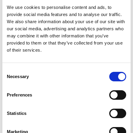
We use cookies to personalise content and ads, to
各种技术
provide social media features and to analyse our traffic.
We also share information about your use of our site with
取决于当地行业：
our social media, advertising and analytics partners who
AFM，MICROFLOW，TEM，ECM，动态
may combine it with other information that you’ve
ECM
provided to them or that they’ve collected from your use
of their services.
联系我们：
Consent
Necessary
Selection
Preferences
Company News
,
Machining
Categories
Process
Statistics
Marketing