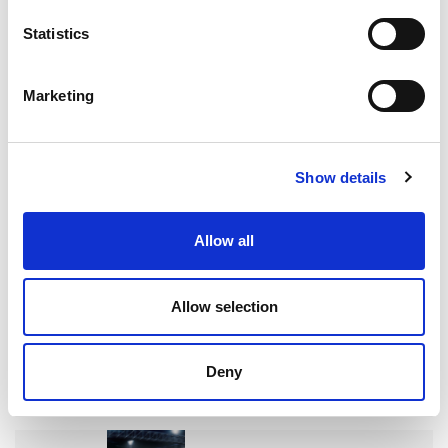
Company News
,
Machining
Categories
Statistics
Process
Marketing
Tags
去毛刺
,
热能去毛刺(TEM)
,
集合管
Show details
Allow all
搜索
Allow selection
Search
for:
Deny
最新文章