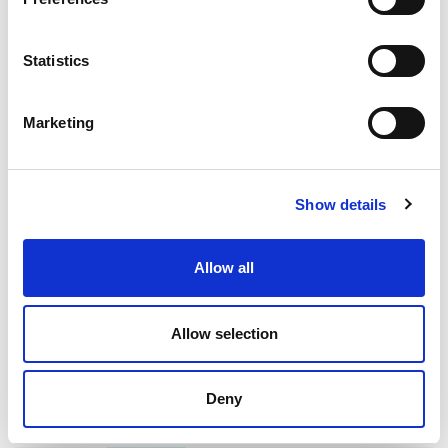
最新文章
Statistics
EXTRUDE HONE 如何重新定义一级方程式赛车的性能极
Marketing
限
Show details
EXTRUSAX 如何利用磨粒流加工 (AFM) 技术提升铝型材
Allow all
挤压性能
Allow selection
2026年柏林国际航空航天展（ILA BERLIN 2026）：全球
Deny
航空航天业齐聚柏林