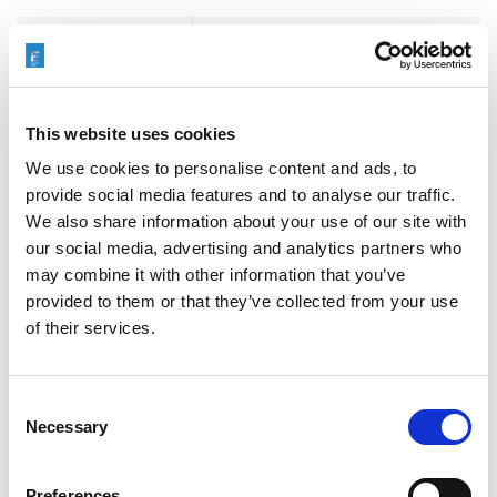
Client Testimonials
,
Company
Categories
News
,
Machining Process
This website uses cookies
公司新闻
,
去毛刺
,
客户证明
,
热能去
Tags
We use cookies to personalise content and ads, to
毛刺(TEM)
provide social media features and to analyse our traffic.
We also share information about your use of our site with
our social media, advertising and analytics partners who
may combine it with other information that you’ve
provided to them or that they’ve collected from your use
of their services.
搜索
Consent
Search
Necessary
Selection
for:
Preferences