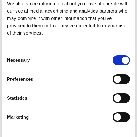
We also share information about your use of our site with
our social media, advertising and analytics partners who
想了解更多，请查看我们相关的热能去毛刺网页:
may combine it with other information that you’ve
provided to them or that they’ve collected from your use
of their services.
Categories
Machining Process
Consent
Necessary
Selection
Tags
毛刺去除
,
热能去毛刺(TEM)
Preferences
Statistics
Marketing
搜索
Search