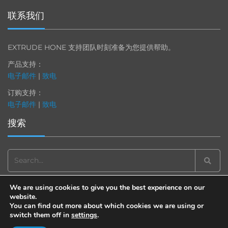
联系我们
EXTRUDE HONE 支持团队时刻准备为您提供帮助。
产品支持：
电子邮件
|
致电
订购支持：
电子邮件
|
致电
搜索
Search
for:
We are using cookies to give you the best experience on our
website.
You can find out more about which cookies we are using or
switch them off in
settings
.
© 2013-2025 Extrude Hone. All rights reserved.