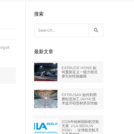
EXTRUDE HONE LLC – STERLING
来自于EXTRUDE HONE公司的机床
压片机模具
枪管膛线
搜索
HEIGHTS – USA
Search
EXTRUDE HONE LLC – HUNTLEY –
for:
USA
 eget
EXTRUDE HONE GMBH –
最新文章
HOLZGÜNZ – GERMANY
EXTRUDE HONE 如
EXTRUDE HONE LTD – MILTON
何重新定义一级方程式
赛车的性能极限
KEYNES – UK
法国EXTRUDE HONE
EXTRUSAX 如何利用
磨粒流加工 (AFM) 技
术提升铝型材挤压性能
EXTRUDE HONE ITALIA SRL
2026年柏林国际航空航
天展（ILA BERLIN
2026）：全球航空航天