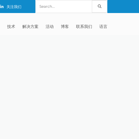
Search
关注我们
for:
技术
解决方案
活动
博客
联系我们
语言
E®
车
AFM（磨粒流加工）
固定设备
EXTRUDE HONE (SHANGHAI) CO.,
全球销售团队
英语
LTD – CHINA
天航空
MICROFLOW
签约门店
全球代理商
法文
EXTRUDE HONE K.K. MISATO –
JAPAN
源
TEM（热能加工）
售后市场
德语
封闭式叶轮精加工
EXTRUDE HONE INDIA PVT LTD
疗器械精加工
ECM（电解加工）
磨料
意大利文
膝关节植入物
EXTRUDE HONE LLC – IRWIN PA –
具挤压
动态电解加工
阴极
日本
脊柱植入物
铝型材挤出
USA
体动力
去毛刺
工程设计
抛光
色谱管
塑料挤出模具
流体阀组件去毛刺
EXTRUDE HONE RIVERSIDE
CALIFORNIA – USA
器
白皮书图书馆
离子块
火器去毛刺