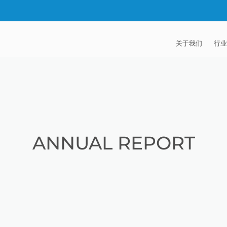
关于我们
行业
EXTRUDE HON
汽
麦迪逊工业公司
航
证书
能
ANNUAL REPORT
招贤纳士
医
模
流
火