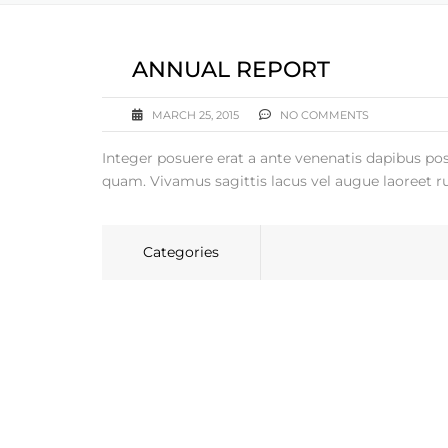
ANNUAL REPORT
MARCH 25, 2015
NO COMMENTS
Integer posuere erat a ante venenatis dapibus posue
quam. Vivamus sagittis lacus vel augue laoreet r
Categories