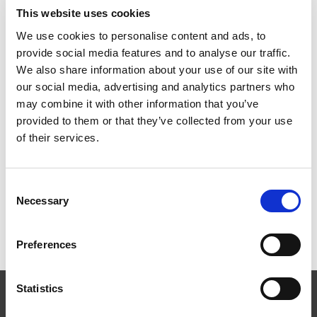
This website uses cookies
We use cookies to personalise content and ads, to
EXTRUSAX 如何利用磨粒流加工 (AFM) 技术提升铝型材
挤压性能
provide social media features and to analyse our traffic.
We also share information about your use of our site with
our social media, advertising and analytics partners who
may combine it with other information that you’ve
provided to them or that they’ve collected from your use
2026年柏林国际航空航天展（ILA BERLIN 2026）：全球
of their services.
航空航天业齐聚柏林
Consent
Necessary
Selection
ICAM 25：涡轮机械更锐利的边缘，更强劲的引擎
Preferences
Statistics
EXTRUDE HONE