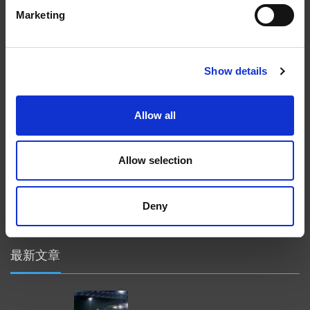
Marketing
在航空航天、汽车、能源和医疗等领域，部件的高精度加工对最终
产品性能等级的精致度十分关键。我们的机床采用完整的加工方法
（加工时间仅占其他方法所需时间的一小部分）来提高成品轮廓的
Show details
精度。事实上，我们的 易趋宏公司（EXTRUDE HONE®） 机械加
工解决方案系列可以触及您看不到的零件表面，并且对其进行成型
加工和完善，从而提供可以衡量改善程度的业绩。
Allow all
隐私政策
政策
Allow selection
打印
采购条款
Deny
一般条款和条件
最新文章