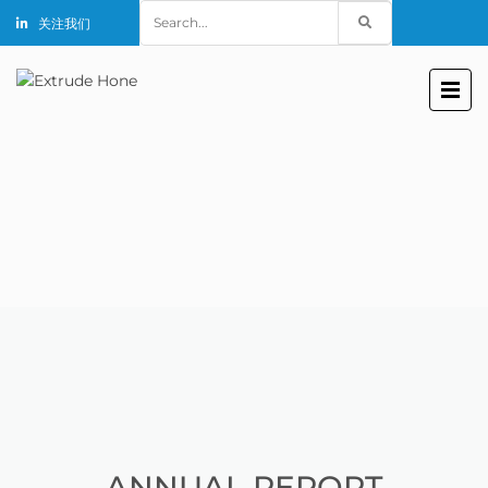
Search
关注我们
for:
ANNUAL REPORT