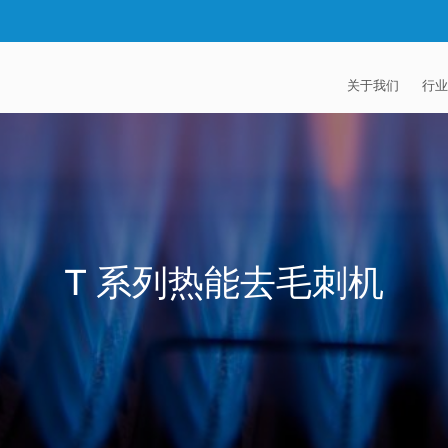
关于我们
行业
EXTRUDE HON
汽
麦迪逊工业公司
航
证书
能
T 系列热能去毛刺机
招贤纳士
医
模
流
火