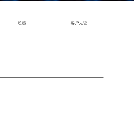
EXTRUDE HONE LLC – STERLING
来自于EXTRUDE HONE公司的机床
压片机模具
枪管膛线
HEIGHTS – USA
超越
客户见证
EXTRUDE HONE LLC – HUNTLEY –
USA
EXTRUDE HONE GMBH –
HOLZGÜNZ – GERMANY
EXTRUDE HONE LTD – MILTON
KEYNES – UK
法国EXTRUDE HONE
EXTRUDE HONE ITALIA SRL