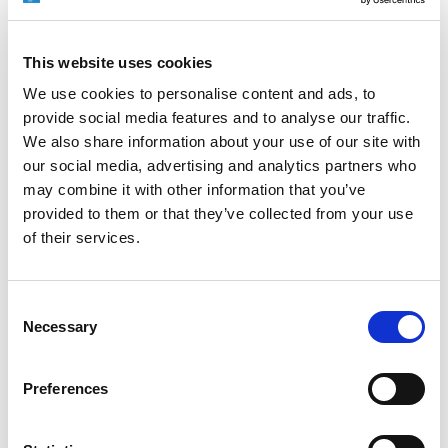
EXTRUSAX 如何利用磨粒流加工 (AFM) 技术提升铝型材
挤压性能
This website uses cookies
We use cookies to personalise content and ads, to
provide social media features and to analyse our traffic.
We also share information about your use of our site with
our social media, advertising and analytics partners who
2026年柏林国际航空航天展（ILA BERLIN 2026）：全球
航空航天业齐聚柏林
may combine it with other information that you’ve
provided to them or that they’ve collected from your use
of their services.
ICAM 25：涡轮机械更锐利的边缘，更强劲的引擎
Consent
Necessary
Selection
Preferences
OMTEC 2025：必须参加的创新与性能骨科贸易盛会