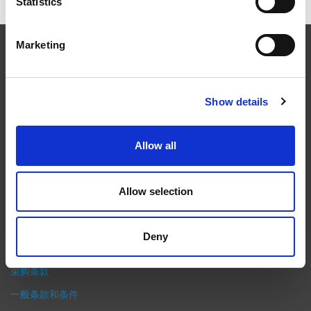
Statistics
Marketing
EXTRUDE HONE
在航空航天、汽车、能源和医疗等领域，部件的高精度加工对最终
Show details
产品性能等级的精致度十分关键。我们的机床采用完整的加工方法
（加工时间仅占其他方法所需时间的一小部分）来提高成品轮廓的
Allow all
精度。事实上，我们的 易趋宏公司（EXTRUDE HONE®） 机械加
工解决方案系列可以触及您看不到的零件表面，并且对其进行成型
加工和完善，从而提供可以衡量改善程度的业绩。
Allow selection
隐私政策
政策
Deny
打印
采购条款
一般条款和条件