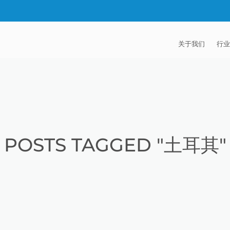
关于我们
行业
EXTRUDE HON
汽
麦迪逊工业公司
航
证书
能
POSTS TAGGED "土耳其"
招贤纳士
医
模
流
火