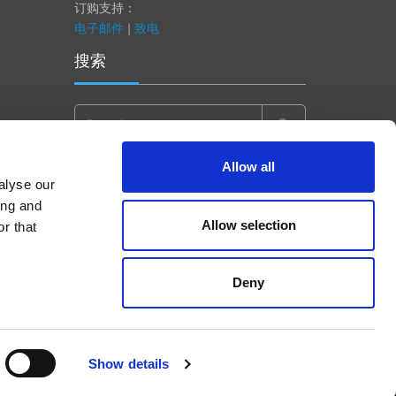
订购支持：
电子邮件
|
致电
搜索
Search
for:
Allow all
alyse our
ing and
Allow selection
r that
Deny
Show details
Accept