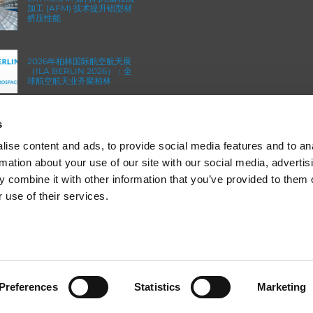
加工 (AFM) 技术提升铝型材
挤压性能
2026年柏林国际航空航天展
（ILA BERLIN 2026）：全
球航空航天业齐聚柏林
s
ICAM 25：涡轮机械更锐利
的边缘，更强劲的引擎
ise content and ads, to provide social media features and to an
rmation about your use of our site with our social media, advertis
 combine it with other information that you’ve provided to them o
 use of their services.
© 2013-2025 Extrude Hone. All rights reserved.
 to give you the best experience on our website.
Preferences
Statistics
Marketing
备案号：沪
ICP
备
19036063
号
re about which cookies we are using or switch them off in
settings
.