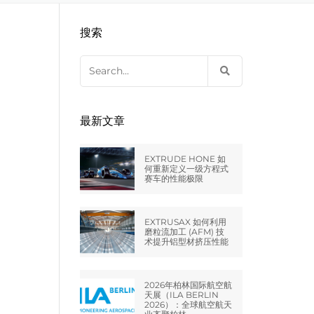
EXTRUDE HONE LLC – STERLING
来自于EXTRUDE HONE公司的机床
压片机模具
枪管膛线
搜索
HEIGHTS – USA
Search
EXTRUDE HONE LLC – HUNTLEY –
for:
USA
EXTRUDE HONE GMBH –
最新文章
HOLZGÜNZ – GERMANY
EXTRUDE HONE 如
EXTRUDE HONE LTD – MILTON
何重新定义一级方程式
赛车的性能极限
KEYNES – UK
法国EXTRUDE HONE
EXTRUSAX 如何利用
磨粒流加工 (AFM) 技
术提升铝型材挤压性能
EXTRUDE HONE ITALIA SRL
2026年柏林国际航空航
天展（ILA BERLIN
2026）：全球航空航天