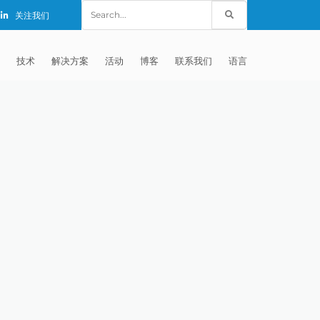
Search
关注我们
for:
技术
解决方案
活动
博客
联系我们
语言
E®
车
AFM（磨粒流加工）
固定设备
EXTRUDE HONE (SHANGHAI) CO.,
全球销售团队
英语
LTD – CHINA
天航空
MICROFLOW
签约门店
全球代理商
法文
EXTRUDE HONE K.K. MISATO –
JAPAN
源
TEM（热能加工）
售后市场
德语
封闭式叶轮精加工
EXTRUDE HONE INDIA PVT LTD
疗器械精加工
ECM（电解加工）
磨料
意大利文
膝关节植入物
EXTRUDE HONE LLC – IRWIN PA –
具挤压
动态电解加工
阴极
日本
脊柱植入物
铝型材挤出
USA
体动力
去毛刺
工程设计
抛光
色谱管
塑料挤出模具
流体阀组件去毛刺
EXTRUDE HONE RIVERSIDE
CALIFORNIA – USA
器
白皮书图书馆
离子块
火器去毛刺