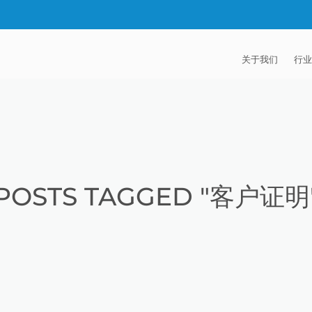
关于我们
行业
EXTRUDE HON
汽
麦迪逊工业公司
航
证书
能
POSTS TAGGED "客户证明
招贤纳士
医
模
流
火