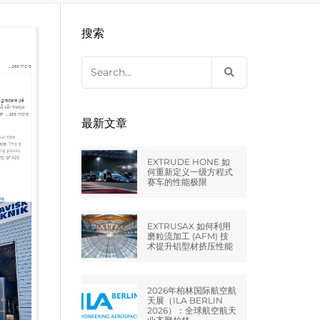
EXTRUDE HONE LLC – STERLING
来自于EXTRUDE HONE公司的机床
压片机模具
枪管膛线
搜索
HEIGHTS – USA
Search
EXTRUDE HONE LLC – HUNTLEY –
for:
USA
EXTRUDE HONE GMBH –
最新文章
HOLZGÜNZ – GERMANY
EXTRUDE HONE 如
EXTRUDE HONE LTD – MILTON
何重新定义一级方程式
赛车的性能极限
KEYNES – UK
法国EXTRUDE HONE
EXTRUSAX 如何利用
磨粒流加工 (AFM) 技
术提升铝型材挤压性能
EXTRUDE HONE ITALIA SRL
2026年柏林国际航空航
天展（ILA BERLIN
2026）：全球航空航天