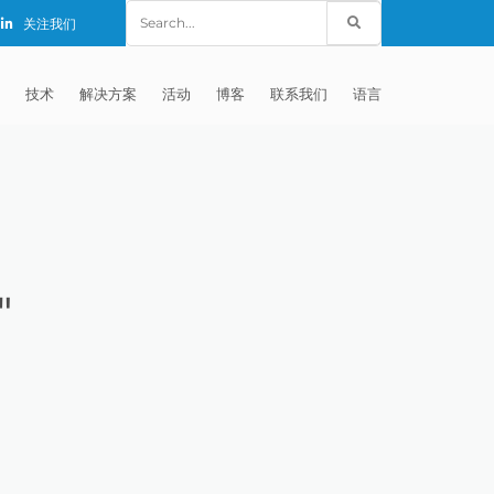
Search
关注我们
for:
技术
解决方案
活动
博客
联系我们
语言
E®
车
AFM（磨粒流加工）
固定设备
EXTRUDE HONE (SHANGHAI) CO.,
全球销售团队
英语
LTD – CHINA
天航空
MICROFLOW
签约门店
全球代理商
法文
EXTRUDE HONE K.K. MISATO –
JAPAN
源
TEM（热能加工）
售后市场
德语
封闭式叶轮精加工
"
EXTRUDE HONE INDIA PVT LTD
疗器械精加工
ECM（电解加工）
磨料
意大利文
膝关节植入物
EXTRUDE HONE LLC – IRWIN PA –
具挤压
动态电解加工
阴极
日本
脊柱植入物
铝型材挤出
USA
体动力
去毛刺
工程设计
抛光
色谱管
塑料挤出模具
流体阀组件去毛刺
EXTRUDE HONE RIVERSIDE
CALIFORNIA – USA
器
白皮书图书馆
离子块
火器去毛刺