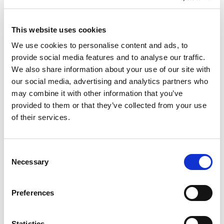
限
This website uses cookies
We use cookies to personalise content and ads, to
provide social media features and to analyse our traffic.
EXTRUSAX 如何利用磨粒流加工 (AFM) 技术提升铝型材
We also share information about your use of our site with
挤压性能
our social media, advertising and analytics partners who
may combine it with other information that you’ve
provided to them or that they’ve collected from your use
of their services.
2026年柏林国际航空航天展（ILA BERLIN 2026）：全球
航空航天业齐聚柏林
Consent
Necessary
Selection
Preferences
ICAM 25：涡轮机械更锐利的边缘，更强劲的引擎
Statistics