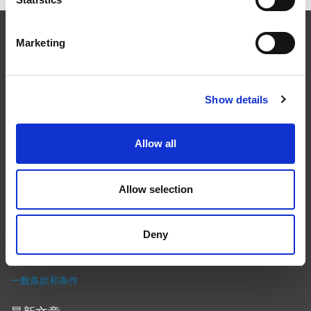
EXTRUDE HONE
Marketing
在航空航天、汽车、能源和医疗等领域，部件的高精度加工对最终
Show details
产品性能等级的精致度十分关键。我们的机床采用完整的加工方法
（加工时间仅占其他方法所需时间的一小部分）来提高成品轮廓的
精度。事实上，我们的 易趋宏公司（EXTRUDE HONE®） 机械加
Allow all
工解决方案系列可以触及您看不到的零件表面，并且对其进行成型
加工和完善，从而提供可以衡量改善程度的业绩。
隐私政策
Allow selection
政策
打印
Deny
采购条款
一般条款和条件