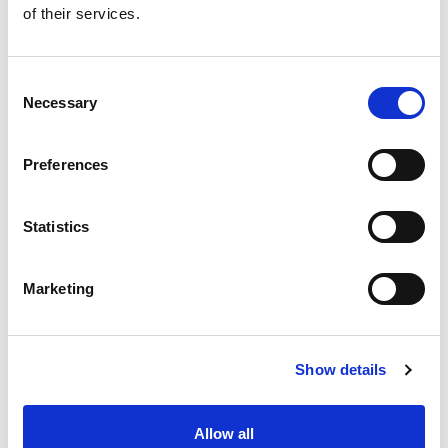
EXTRUDE HONE 如何重新定义一级方程式赛车的性能极
of their services.
限
Consent
Necessary
Selection
EXTRUSAX 如何利用磨粒流加工 (AFM) 技术提升铝型材
挤压性能
Preferences
Statistics
2026年柏林国际航空航天展（ILA BERLIN 2026）：全球
Marketing
航空航天业齐聚柏林
Show details
ICAM 25：涡轮机械更锐利的边缘，更强劲的引擎
Allow all