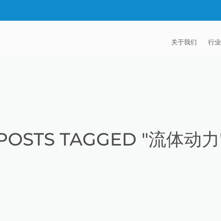
关于我们
行业
EXTRUDE HON
汽
麦迪逊工业公司
航
证书
能
POSTS TAGGED "流体动力
招贤纳士
医
模
流
火