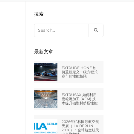
EXTRUDE HONE LLC – STERLING
来自于EXTRUDE HONE公司的机床
压片机模具
枪管膛线
搜索
HEIGHTS – USA
Search
EXTRUDE HONE LLC – HUNTLEY –
for:
USA
EXTRUDE HONE GMBH –
最新文章
HOLZGÜNZ – GERMANY
EXTRUDE HONE 如
EXTRUDE HONE LTD – MILTON
何重新定义一级方程式
赛车的性能极限
KEYNES – UK
法国EXTRUDE HONE
EXTRUSAX 如何利用
磨粒流加工 (AFM) 技
术提升铝型材挤压性能
EXTRUDE HONE ITALIA SRL
2026年柏林国际航空航
天展（ILA BERLIN
2026）：全球航空航天