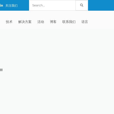
Search
关注我们
for:
技术
解决方案
活动
博客
联系我们
语言
E®
车
AFM（磨粒流加工）
固定设备
EXTRUDE HONE (SHANGHAI) CO.,
全球销售团队
英语
LTD – CHINA
天航空
MICROFLOW
签约门店
全球代理商
法文
EXTRUDE HONE K.K. MISATO –
JAPAN
源
TEM（热能加工）
售后市场
德语
封闭式叶轮精加工
"
EXTRUDE HONE INDIA PVT LTD
疗器械精加工
ECM（电解加工）
磨料
意大利文
膝关节植入物
EXTRUDE HONE LLC – IRWIN PA –
具挤压
动态电解加工
阴极
日本
脊柱植入物
铝型材挤出
USA
体动力
去毛刺
工程设计
抛光
色谱管
塑料挤出模具
流体阀组件去毛刺
EXTRUDE HONE RIVERSIDE
CALIFORNIA – USA
器
白皮书图书馆
离子块
火器去毛刺