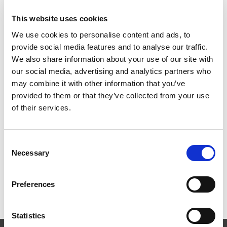
This website uses cookies
We use cookies to personalise content and ads, to
provide social media features and to analyse our traffic.
We also share information about your use of our site with
2026年柏林国际航空航天展（ILA BERLIN 2026）：全球
航空航天业齐聚柏林
our social media, advertising and analytics partners who
may combine it with other information that you’ve
provided to them or that they’ve collected from your use
of their services.
ICAM 25：涡轮机械更锐利的边缘，更强劲的引擎
Consent
Necessary
Selection
Preferences
OMTEC 2025：必须参加的创新与性能骨科贸易盛会
Statistics