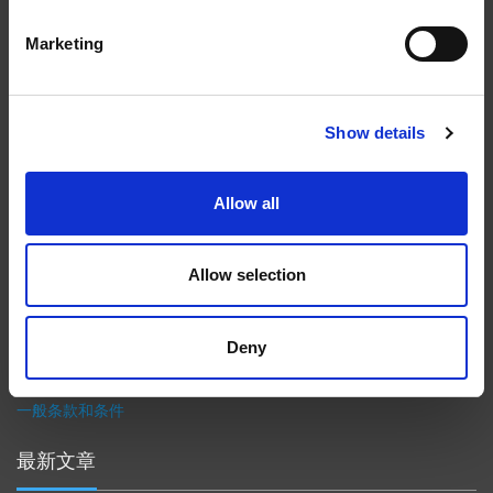
EXTRUDE HONE
Marketing
在航空航天、汽车、能源和医疗等领域，部件的高精度加工对最终
产品性能等级的精致度十分关键。我们的机床采用完整的加工方法
Show details
（加工时间仅占其他方法所需时间的一小部分）来提高成品轮廓的
精度。事实上，我们的 易趋宏公司（EXTRUDE HONE®） 机械加
Allow all
工解决方案系列可以触及您看不到的零件表面，并且对其进行成型
加工和完善，从而提供可以衡量改善程度的业绩。
隐私政策
Allow selection
政策
打印
Deny
采购条款
一般条款和条件
最新文章