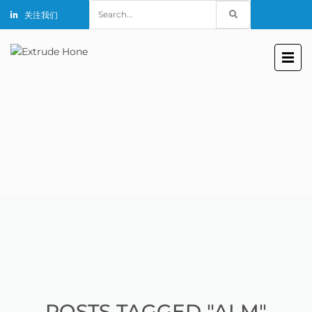
Search
关注我们
for:
POSTS TAGGED "ALM"