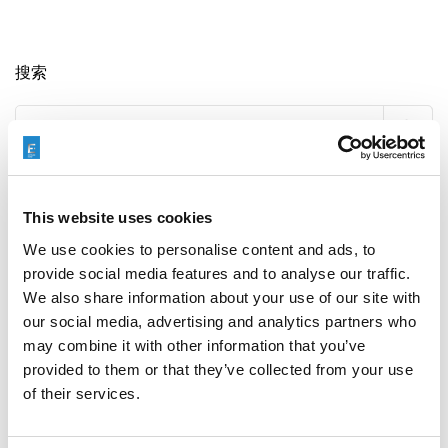
搜索
Search
for:
最新文章
This website uses cookies
We use cookies to personalise content and ads, to
provide social media features and to analyse our traffic.
We also share information about your use of our site with
EXTRUDE HONE 如何重新定义一级方程式赛车的性能极
our social media, advertising and analytics partners who
限
may combine it with other information that you’ve
provided to them or that they’ve collected from your use
of their services.