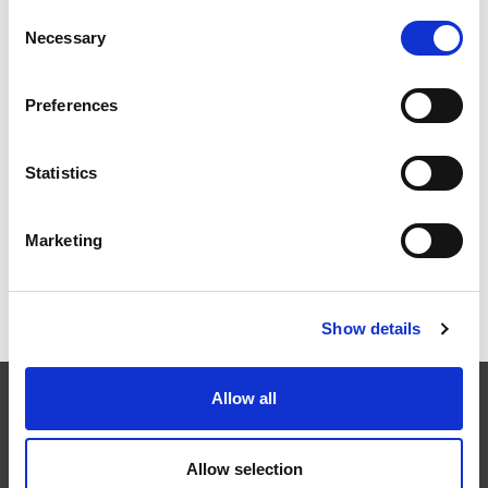
EXTRUSAX 如何利用磨粒流加工 (AFM) 技术提升铝型材
Consent
挤压性能
Necessary
Selection
Preferences
2026年柏林国际航空航天展（ILA BERLIN 2026）：全球
航空航天业齐聚柏林
Statistics
Marketing
ICAM 25：涡轮机械更锐利的边缘，更强劲的引擎
Show details
Allow all
EXTRUDE HONE
Allow selection
在航空航天、汽车、能源和医疗等领域，部件的高精度加工对最终