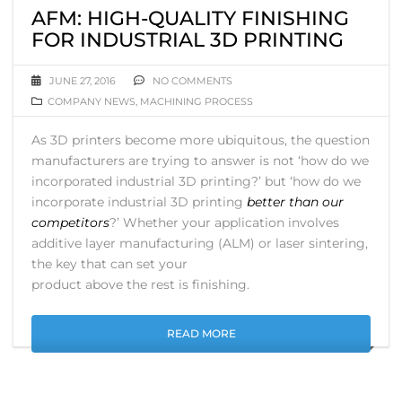
AFM: HIGH-QUALITY FINISHING
FOR INDUSTRIAL 3D PRINTING
JUNE 27, 2016
NO COMMENTS
COMPANY NEWS
,
MACHINING PROCESS
As 3D printers become more ubiquitous, the question
manufacturers are trying to answer is not ‘how do we
incorporated industrial 3D printing?’ but ‘how do we
incorporate industrial 3D printing
better than our
competitors
?’ Whether your application involves
additive layer manufacturing (ALM) or laser sintering,
the key that can set your
product above the rest is finishing.
READ MORE