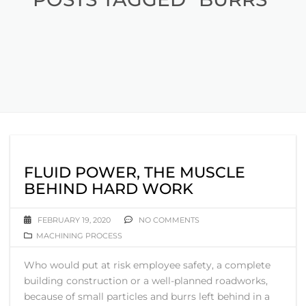
FLUID POWER, THE MUSCLE
BEHIND HARD WORK
FEBRUARY 19, 2020
NO COMMENTS
MACHINING PROCESS
Who would put at risk employee safety, a complete
building construction or a well-planned roadworks,
because of small particles and burrs left behind in a