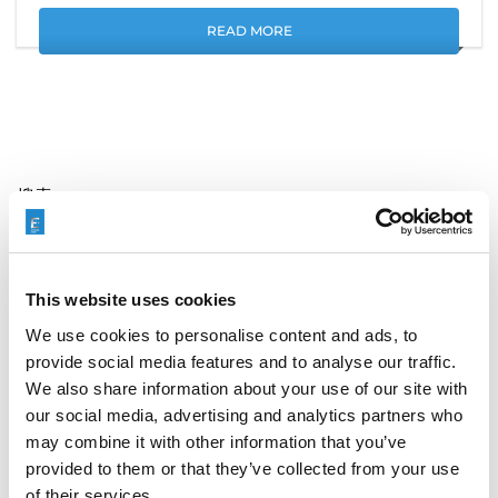
READ MORE
搜索
Search
for:
This website uses cookies
We use cookies to personalise content and ads, to
最新文章
provide social media features and to analyse our traffic.
We also share information about your use of our site with
our social media, advertising and analytics partners who
may combine it with other information that you’ve
EXTRUDE HONE 如何重新定义一级方程式赛车的性能极
provided to them or that they’ve collected from your use
限
of their services.