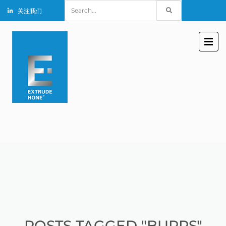
Search
关注我们
for:
POSTS TAGGED "BURRS"