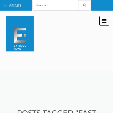
Search
关注我们
for:
POSTS TAGGED "FAST