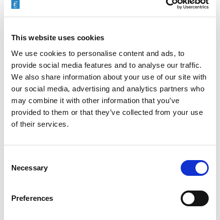
EXTRUDE HONE 如何重新定义一级方程式赛车的性能极
限
This website uses cookies
We use cookies to personalise content and ads, to
provide social media features and to analyse our traffic.
We also share information about your use of our site with
EXTRUSAX 如何利用磨粒流加工 (AFM) 技术提升铝型材
our social media, advertising and analytics partners who
挤压性能
may combine it with other information that you’ve
provided to them or that they’ve collected from your use
of their services.
2026年柏林国际航空航天展（ILA BERLIN 2026）：全球
航空航天业齐聚柏林
Consent
Necessary
Selection
Preferences
ICAM 25：涡轮机械更锐利的边缘，更强劲的引擎