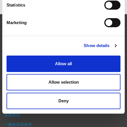
Statistics
Marketing
EXTRUDE HONE
在航空航天、汽车、能源和医疗等领域，部件的高精度加工对最终
Show details
产品性能等级的精致度十分关键。我们的机床采用完整的加工方法
（加工时间仅占其他方法所需时间的一小部分）来提高成品轮廓的
Allow all
精度。事实上，我们的 易趋宏公司（EXTRUDE HONE®） 机械加
工解决方案系列可以触及您看不到的零件表面，并且对其进行成型
加工和完善，从而提供可以衡量改善程度的业绩。
Allow selection
隐私政策
政策
Deny
打印
采购条款
一般条款和条件