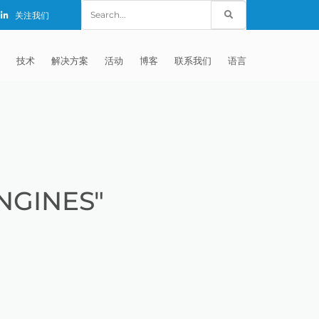
Search
关注我们
for:
技术
解决方案
活动
博客
联系我们
语言
E®
车
AFM（磨粒流加工）
固定设备
EXTRUDE HONE (SHANGHAI) CO.,
全球销售团队
英语
LTD – CHINA
天航空
MICROFLOW
签约门店
全球代理商
法文
EXTRUDE HONE K.K. MISATO –
JAPAN
源
TEM（热能加工）
售后市场
德语
封闭式叶轮精加工
NGINES"
EXTRUDE HONE INDIA PVT LTD
疗器械精加工
ECM（电解加工）
磨料
意大利文
膝关节植入物
EXTRUDE HONE LLC – IRWIN PA –
具挤压
动态电解加工
阴极
日本
脊柱植入物
铝型材挤出
USA
体动力
去毛刺
工程设计
抛光
色谱管
塑料挤出模具
流体阀组件去毛刺
EXTRUDE HONE RIVERSIDE
CALIFORNIA – USA
器
白皮书图书馆
离子块
火器去毛刺