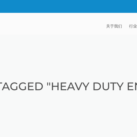
关于我们
行业
EXTRUDE HON
汽
麦迪逊工业公司
航
证书
能
TAGGED "HEAVY DUTY E
招贤纳士
医
模
流
火