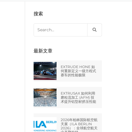
EXTRUDE HONE LLC – STERLING
来自于EXTRUDE HONE公司的机床
压片机模具
枪管膛线
搜索
HEIGHTS – USA
Search
EXTRUDE HONE LLC – HUNTLEY –
for:
USA
EXTRUDE HONE GMBH –
最新文章
HOLZGÜNZ – GERMANY
EXTRUDE HONE 如
EXTRUDE HONE LTD – MILTON
何重新定义一级方程式
赛车的性能极限
KEYNES – UK
法国EXTRUDE HONE
EXTRUSAX 如何利用
磨粒流加工 (AFM) 技
术提升铝型材挤压性能
EXTRUDE HONE ITALIA SRL
2026年柏林国际航空航
天展（ILA BERLIN
2026）：全球航空航天