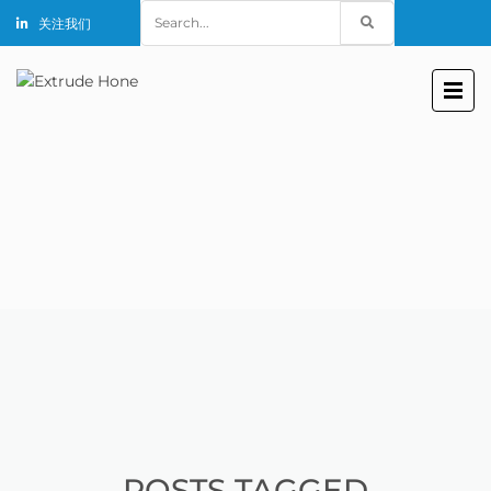
Search
关注我们
for:
POSTS TAGGED