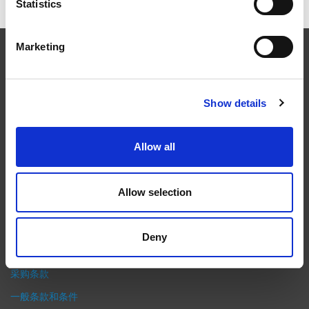
Statistics
Marketing
EXTRUDE HONE
Show details
在航空航天、汽车、能源和医疗等领域，部件的高精度加工对最终
产品性能等级的精致度十分关键。我们的机床采用完整的加工方法
（加工时间仅占其他方法所需时间的一小部分）来提高成品轮廓的
Allow all
精度。事实上，我们的 易趋宏公司（EXTRUDE HONE®） 机械加
工解决方案系列可以触及您看不到的零件表面，并且对其进行成型
加工和完善，从而提供可以衡量改善程度的业绩。
Allow selection
隐私政策
政策
Deny
打印
采购条款
一般条款和条件