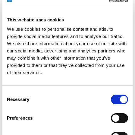
EXTRUSAX 如何利用磨粒流加工 (AFM) 技术提升铝型材
挤压性能
This website uses cookies
We use cookies to personalise content and ads, to
provide social media features and to analyse our traffic.
We also share information about your use of our site with
our social media, advertising and analytics partners who
2026年柏林国际航空航天展（ILA BERLIN 2026）：全球
航空航天业齐聚柏林
may combine it with other information that you’ve
provided to them or that they’ve collected from your use
of their services.
Consent
ICAM 25：涡轮机械更锐利的边缘，更强劲的引擎
Necessary
Selection
Preferences
OMTEC 2025：必须参加的创新与性能骨科贸易盛会