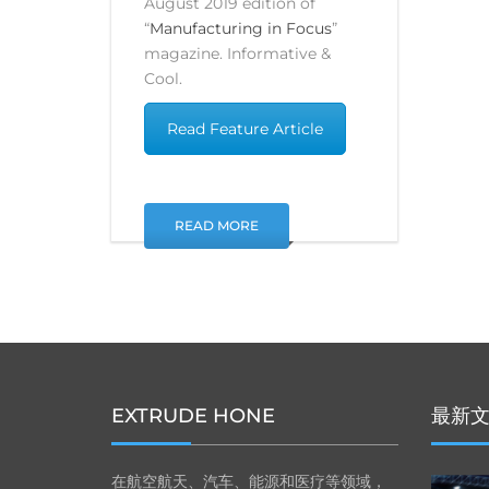
August 2019 edition of
“
Manufacturing in Focus
”
magazine.
Informative &
Cool.
Read Feature Article
READ MORE
EXTRUDE HONE
最新
在航空航天、汽车、能源和医疗等领域，