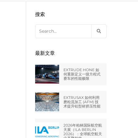
EXTRUDE HONE LLC – STERLING
来自于EXTRUDE HONE公司的机床
压片机模具
枪管膛线
搜索
HEIGHTS – USA
Search
EXTRUDE HONE LLC – HUNTLEY –
for:
USA
EXTRUDE HONE GMBH –
最新文章
HOLZGÜNZ – GERMANY
EXTRUDE HONE 如
EXTRUDE HONE LTD – MILTON
何重新定义一级方程式
赛车的性能极限
KEYNES – UK
法国EXTRUDE HONE
EXTRUSAX 如何利用
磨粒流加工 (AFM) 技
术提升铝型材挤压性能
EXTRUDE HONE ITALIA SRL
2026年柏林国际航空航
天展（ILA BERLIN
2026）：全球航空航天