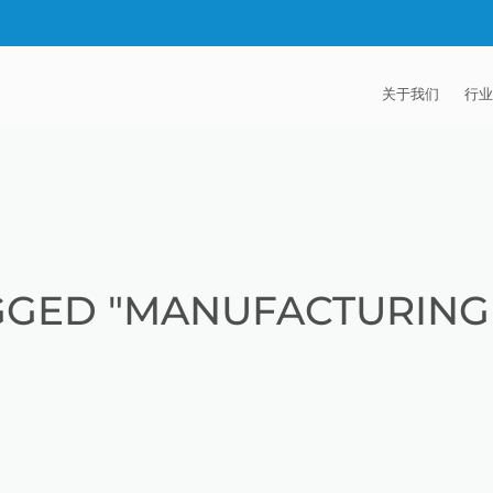
关于我们
行业
EXTRUDE HON
汽
麦迪逊工业公司
航
证书
能
GGED "MANUFACTURING 
招贤纳士
医
模
流
火