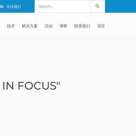
Search
关注我们
for:
技术
解决方案
活动
博客
联系我们
语言
E®
车
AFM（磨粒流加工）
固定设备
EXTRUDE HONE (SHANGHAI) CO.,
全球销售团队
英语
LTD – CHINA
天航空
MICROFLOW
签约门店
全球代理商
法文
EXTRUDE HONE K.K. MISATO –
JAPAN
源
TEM（热能加工）
售后市场
德语
封闭式叶轮精加工
IN FOCUS"
EXTRUDE HONE INDIA PVT LTD
疗器械精加工
ECM（电解加工）
磨料
意大利文
膝关节植入物
EXTRUDE HONE LLC – IRWIN PA –
具挤压
动态电解加工
阴极
日本
脊柱植入物
铝型材挤出
USA
体动力
去毛刺
工程设计
抛光
色谱管
塑料挤出模具
流体阀组件去毛刺
EXTRUDE HONE RIVERSIDE
CALIFORNIA – USA
器
白皮书图书馆
离子块
火器去毛刺