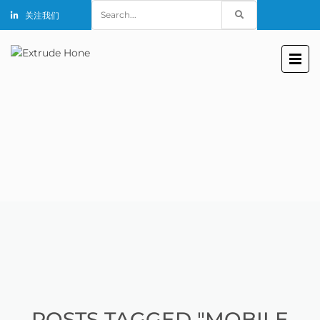
Search
关注我们
for:
POSTS TAGGED "MOBILE