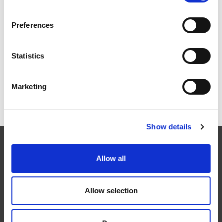
Preferences
ICAM 25：涡轮机械更锐利的边缘，更强劲的引擎
Statistics
Marketing
OMTEC 2025：必须参加的创新与性能骨科贸易盛会
Show details
EXTRUDE HONE
Allow all
在航空航天、汽车、能源和医疗等领域，部件的高精度加工对最终
Allow selection
产品性能等级的精致度十分关键。我们的机床采用完整的加工方法
（加工时间仅占其他方法所需时间的一小部分）来提高成品轮廓的
精度。事实上，我们的 易趋宏公司（EXTRUDE HONE®） 机械加