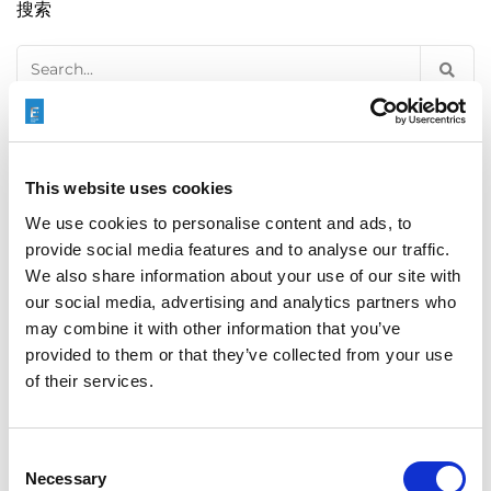
搜索
Search
for:
最新文章
This website uses cookies
We use cookies to personalise content and ads, to
provide social media features and to analyse our traffic.
EXTRUSAX 如何利用磨粒流加工 (AFM) 技术提升铝型材
We also share information about your use of our site with
挤压性能
our social media, advertising and analytics partners who
may combine it with other information that you’ve
provided to them or that they’ve collected from your use
of their services.
2026年柏林国际航空航天展（ILA BERLIN 2026）：全球
航空航天业齐聚柏林
Consent
Necessary
Selection