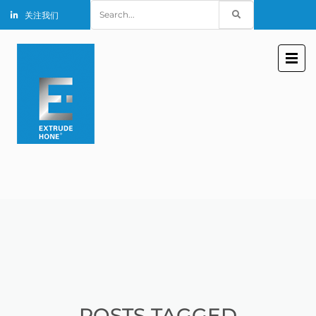
Search
关注我们
for:
POSTS TAGGED