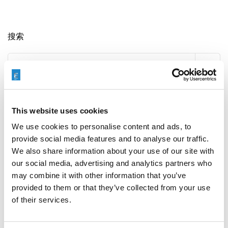
搜索
Search
for:
最新文章
This website uses cookies
We use cookies to personalise content and ads, to
provide social media features and to analyse our traffic.
We also share information about your use of our site with
EXTRUDE HONE 如何重新定义一级方程式赛车的性能极
our social media, advertising and analytics partners who
限
may combine it with other information that you’ve
provided to them or that they’ve collected from your use
of their services.