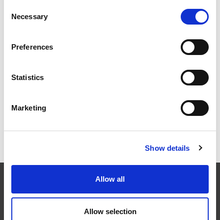
EXTRUSAX 如何利用磨粒流加工 (AFM) 技术提升铝型材
Consent
挤压性能
Necessary
Selection
Preferences
2026年柏林国际航空航天展（ILA BERLIN 2026）：全球
航空航天业齐聚柏林
Statistics
Marketing
ICAM 25：涡轮机械更锐利的边缘，更强劲的引擎
Show details
Allow all
EXTRUDE HONE
Allow selection
在航空航天、汽车、能源和医疗等领域，部件的高精度加工对最终