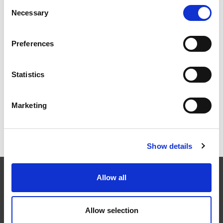
挤压性能
Consent
Necessary
Selection
Preferences
2026年柏林国际航空航天展（ILA BERLIN 2026）：全球
航空航天业齐聚柏林
Statistics
Marketing
ICAM 25：涡轮机械更锐利的边缘，更强劲的引擎
Show details
Allow all
EXTRUDE HONE
Allow selection
在航空航天、汽车、能源和医疗等领域，部件的高精度加工对最终
产品性能等级的精致度十分关键。我们的机床采用完整的加工方法