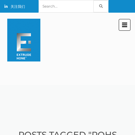
Search
关注我们
for:
POSTS TAGGED "ROHS