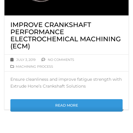
IMPROVE CRANKSHAFT
PERFORMANCE
ELECTROCHEMICAL MACHINING
(ECM)
JULY 3, 2019
NO COMMENTS
MACHINING PROCESS
Ensure cleanliness and improve fatigue strength with
Extrude Hone’s Crankshaft Solutions
READ MORE