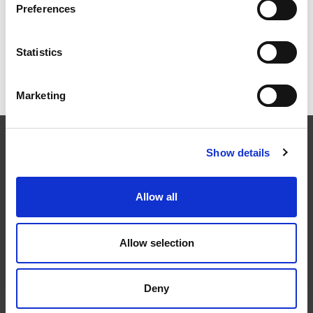
Preferences
Statistics
ICAM 25：涡轮机械更锐利的边缘，更强劲的引擎
Marketing
EXTRUDE HONE
Show details
在航空航天、汽车、能源和医疗等领域，部件的高精度加工对最终
Allow all
产品性能等级的精致度十分关键。我们的机床采用完整的加工方法
（加工时间仅占其他方法所需时间的一小部分）来提高成品轮廓的
精度。事实上，我们的 易趋宏公司（EXTRUDE HONE®） 机械加
Allow selection
工解决方案系列可以触及您看不到的零件表面，并且对其进行成型
加工和完善，从而提供可以衡量改善程度的业绩。
Deny
隐私政策