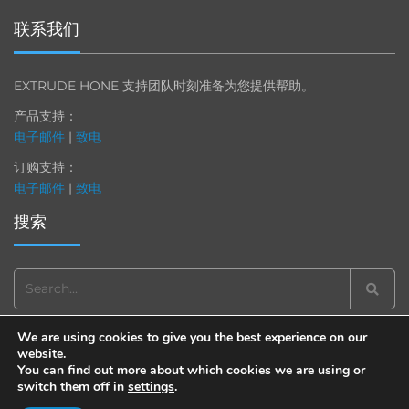
联系我们
EXTRUDE HONE 支持团队时刻准备为您提供帮助。
产品支持：
电子邮件
|
致电
订购支持：
电子邮件
|
致电
搜索
Search
for:
We are using cookies to give you the best experience on our
website.
You can find out more about which cookies we are using or
switch them off in
settings
.
© 2013-2025 Extrude Hone. All rights reserved.