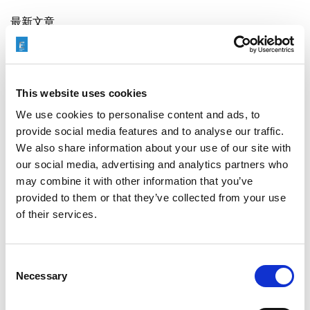
最新文章
This website uses cookies
EXTRUDE HONE 如何重新定义一级方程式赛车的性能极
限
We use cookies to personalise content and ads, to
provide social media features and to analyse our traffic.
We also share information about your use of our site with
our social media, advertising and analytics partners who
may combine it with other information that you’ve
EXTRUSAX 如何利用磨粒流加工 (AFM) 技术提升铝型材
provided to them or that they’ve collected from your use
挤压性能
of their services.
Consent
Necessary
Selection
2026年柏林国际航空航天展（ILA BERLIN 2026）：全球
航空航天业齐聚柏林