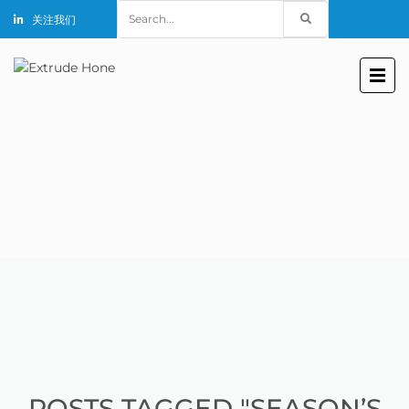
Search
关注我们
for:
POSTS TAGGED "SEASON’S