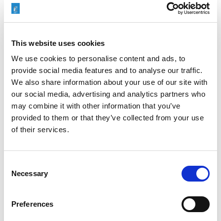
EXTRUDE HONE 如何重新定义一级方程式赛车的性能极
限
This website uses cookies
We use cookies to personalise content and ads, to
provide social media features and to analyse our traffic.
We also share information about your use of our site with
our social media, advertising and analytics partners who
EXTRUSAX 如何利用磨粒流加工 (AFM) 技术提升铝型材
挤压性能
may combine it with other information that you’ve
provided to them or that they’ve collected from your use
of their services.
2026年柏林国际航空航天展（ILA BERLIN 2026）：全球
Consent
航空航天业齐聚柏林
Necessary
Selection
Preferences