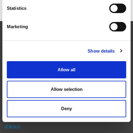
ICAM 25：涡轮机械更锐利的边缘，更强劲的引擎
Statistics
Marketing
EXTRUDE HONE
Show details
在航空航天、汽车、能源和医疗等领域，部件的高精度加工对最终
产品性能等级的精致度十分关键。我们的机床采用完整的加工方法
（加工时间仅占其他方法所需时间的一小部分）来提高成品轮廓的
Allow all
精度。事实上，我们的 易趋宏公司（EXTRUDE HONE®） 机械加
工解决方案系列可以触及您看不到的零件表面，并且对其进行成型
加工和完善，从而提供可以衡量改善程度的业绩。
Allow selection
隐私政策
政策
Deny
打印
采购条款