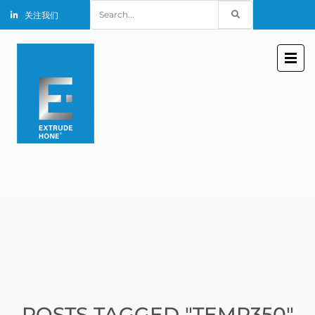
Search
关注我们
for:
POSTS TAGGED "TEMP350"