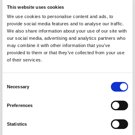
This website uses cookies
We use cookies to personalise content and ads, to
provide social media features and to analyse our traffic.
We also share information about your use of our site with
our social media, advertising and analytics partners who
搜索
may combine it with other information that you’ve
Search
provided to them or that they’ve collected from your use
for:
of their services.
最新文章
Consent
Necessary
Selection
Preferences
EXTRUDE HONE 如何重新定义一级方程式赛车的性能极
限
Statistics