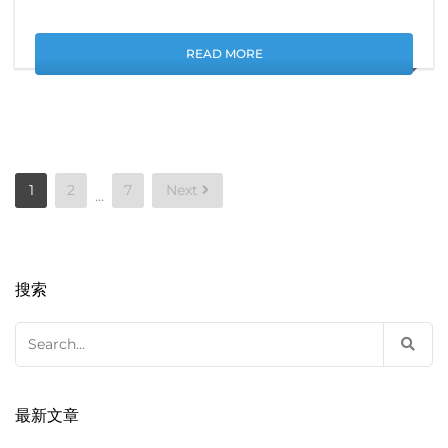
READ MORE
Posts
1
2
7
Next
…
pagination
搜索
Search
for:
最新文章