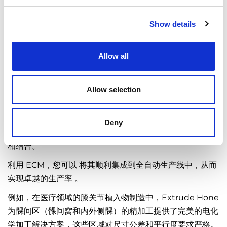
Show details
Allow all
电化学加工 (ECM):
我们提供电化学加工 (ECM)， 以高生产率实现 选择性去毛
Allow selection
刺。
我们的解决方案已在汽车、航空航天、流体技术、医疗和能
Deny
源行业得到了实地验证。 去毛刺可与一步成型和抛光操作
相结合。
利用 ECM，您可以 将其顺利集成到全自动生产线中，从而
实现卓越的生产率 。
例如，在医疗领域的膝关节植入物制造中，Extrude Hone
为髁间区（髁间窝和内外侧髁）的精加工提供了完美的电化
学加工解决方案，这些区域对尺寸公差和平行度要求严格。