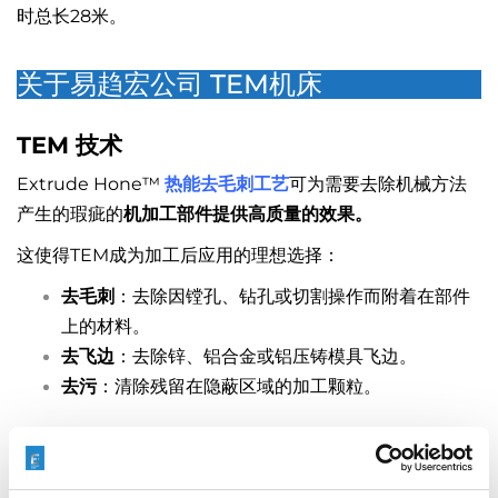
时总长28米。
关于易趋宏公司 TEM机床
TEM 技术
Extrude Hone™
热能去毛刺工艺
可为需要去除机械方法
产生的瑕疵的
机加工部件提供高质量的效果。
这使得TEM成为加工后应用的理想选择：
去毛刺
：去除因镗孔、钻孔或切割操作而附着在部件
上的材料。
去飞边
：去除锌、铝合金或铝压铸模具飞边。
去污
：清除残留在隐蔽区域的加工颗粒。
TEM 机床
T系列
热能去毛刺机
是Extrude Hone
最新推出的热能去毛