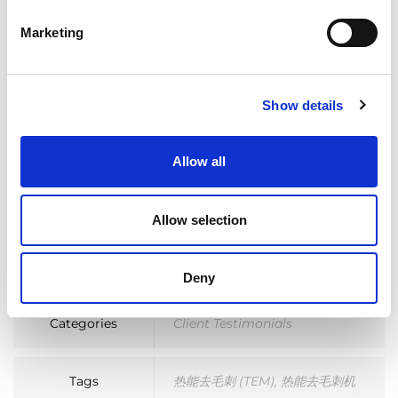
Marketing
Show details
Allow all
发现 T 系列
Allow selection
Deny
Categories
Client Testimonials
Tags
热能去毛刺 (TEM)
,
热能去毛刺机