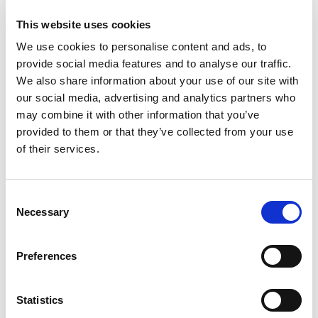
刺机
。
This website uses cookies
T系列包括T250、T350和T450热能去毛刺机。
We use cookies to personalise content and ads, to
provide social media features and to analyse our traffic.
它们为一次性同时去除所有内部和外部毛刺提供了
快速可靠
We also share information about your use of our site with
的解决方案。
our social media, advertising and analytics partners who
这些设备可满足中到大批量生产的需要，并能处理各种难以
may combine it with other information that you’ve
去毛刺的工件。
provided to them or that they’ve collected from your use
of their services.
有多种腔室尺寸可供选择，最大工作压力为 24 bar，循环
时间为 30至60秒（取决于型号）。
Consent
Necessary
Selection
Preferences
Statistics