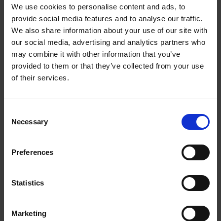
We use cookies to personalise content and ads, to
（加工时间仅占其他方法所需时间的一小部分）来提高成品轮廓的
provide social media features and to analyse our traffic.
精度。事实上，我们的 易趋宏公司（EXTRUDE HONE®） 机械加
工解决方案系列可以触及您看不到的零件表面，并且对其进行成型
We also share information about your use of our site with
加工和完善，从而提供可以衡量改善程度的业绩。
our social media, advertising and analytics partners who
may combine it with other information that you’ve
隐私政策
provided to them or that they’ve collected from your use
政策
of their services.
打印
采购条款
Consent
Necessary
一般条款和条件
Selection
最新文章
Preferences
Statistics
EXTRUDE HONE 如何重新定义一级方程式赛车的性能极
Marketing
限