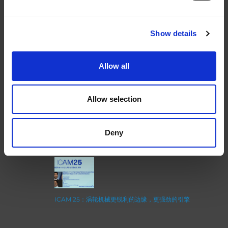
Show details
EXTRUSAX 如何利用磨粒流加工 (AFM) 技术提升铝型材
Allow all
挤压性能
Allow selection
2026年柏林国际航空航天展（ILA BERLIN 2026）：全球
Deny
航空航天业齐聚柏林
ICAM 25：涡轮机械更锐利的边缘，更强劲的引擎