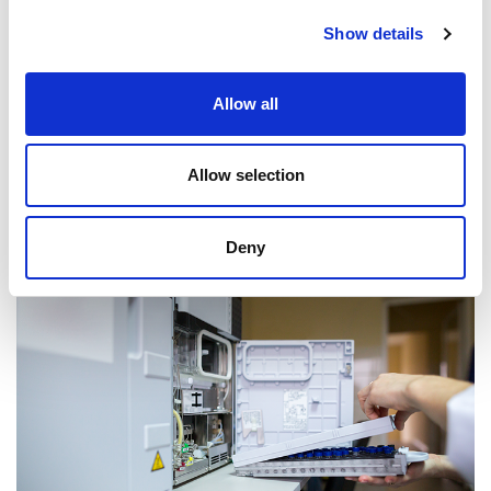
Show details
Allow all
案例研究
了解更多有关我们的医疗和 AFM 经验的信息
Allow selection
Deny
实验室更接近研制出COVID-19 疫
苗
为世界领先的质谱仪，易趋宏加工关键消耗部件–离子块
了解更多