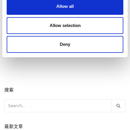
Categories
Medical
Allow all
Abrasive Flow Machining
,
Allow selection
AFM
,
Company news
,
Face
Tags
masks
,
Melt blown fabric
,
Spinneret
Deny
搜索
Search
for:
最新文章