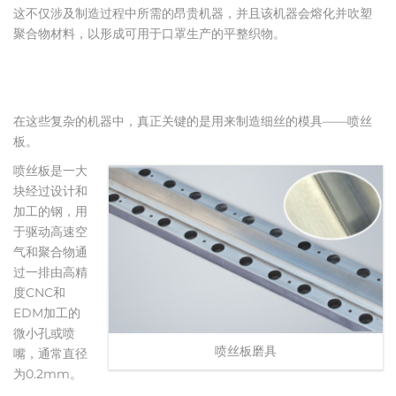
这不仅涉及制造过程中所需的昂贵机器，并且该机器会熔化并吹塑
聚合物材料，以形成可用于口罩生产的平整织物。
在这些复杂的机器中，真正关键的是用来制造细丝的模具——喷丝
板。
喷丝板是一大
块经过设计和
加工的钢，用
于驱动高速空
气和聚合物通
过一排由高精
度CNC和
EDM加工的
微小孔或喷
喷丝板磨具
嘴，通常直径
为0.2mm。