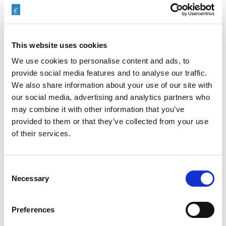
EXTRUDE HONE MAKES
MEDICAL BEDS SMOOTHER
This website uses cookies
JUNE 16, 2020
NO COMMENTS
MACHINING PROCESS
,
MEDICAL
We use cookies to personalise content and ads, to
provide social media features and to analyse our traffic.
We also share information about your use of our site with
our social media, advertising and analytics partners who
Medical beds come with an incredibly high level of
may combine it with other information that you’ve
sophistication with highly complex motion control
provided to them or that they’ve collected from your use
systems. One key component, usually hidden in the
of their services.
mechanism, is the ball screw which provides smooth
controlled motion.
Consent
READ MORE
Necessary
Selection
Preferences