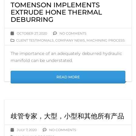
TOMENSON IMPLEMENTS
EXTRUDE HONE THERMAL
DEBURRING
OCTOBER 27, 2020
NO COMMENTS
CLIENT TESTIMONIALS
,
COMPANY NEWS
,
MACHINING PROCESS
The importance of an adequately deburred hydraulic
manifold can be understated.
READ MORE
歧管专家，大型，小型和其他所有产品
JULY 7, 2020
NO COMMENTS