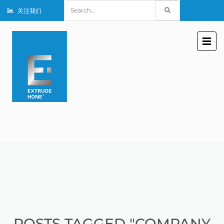
Search
关注我们
for:
POSTS TAGGED "COMPANY