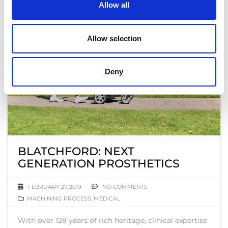
Allow all
Allow selection
Deny
BLATCHFORD: NEXT
GENERATION PROSTHETICS
FEBRUARY 27, 2019
NO COMMENTS
MACHINING PROCESS
,
MEDICAL
With over 128 years of rich heritage, clinical expertise