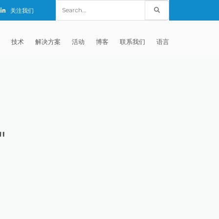
Search
关注我们
for:
技术
解决方案
活动
博客
联系我们
语言
E®
车
AFM（磨粒流加工）
固定设备
EXTRUDE HONE (SHANGHAI) CO.,
全球销售团队
英语
LTD – CHINA
天航空
MICROFLOW
签约门店
全球代理商
法文
EXTRUDE HONE K.K. MISATO –
JAPAN
源
TEM（热能加工）
售后市场
德语
封闭式叶轮精加工
"
EXTRUDE HONE INDIA PVT LTD
疗器械精加工
ECM（电解加工）
磨料
意大利文
膝关节植入物
EXTRUDE HONE LLC – IRWIN PA –
具挤压
动态电解加工
阴极
日本
脊柱植入物
铝型材挤出
USA
体动力
去毛刺
工程设计
抛光
色谱管
塑料挤出模具
流体阀组件去毛刺
EXTRUDE HONE RIVERSIDE
CALIFORNIA – USA
器
白皮书图书馆
离子块
火器去毛刺