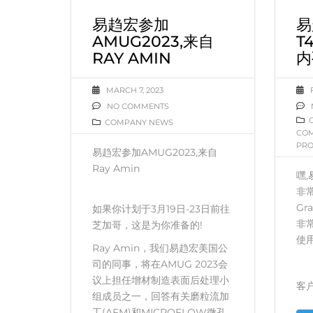
易趋宏参加
易
AMUG2023,来自
T
RAY AMIN
内
MARCH 7, 2023
NO COMMENTS
COMPANY NEWS
CO
PRO
易趋宏参加AMUG2023,来自
Ray Amin
嘿
非常
Gr
如果你计划于3月19日-23日前往
非常
芝加哥，这是为你准备的!
使
Ray Amin，我们易趋宏美国公
司的同事，将在AMUG 2023会
议上担任增材制造表面后处理小
客
组成员之一，回答有关磨粒流加
工(AFM)和MICROFLOW微孔