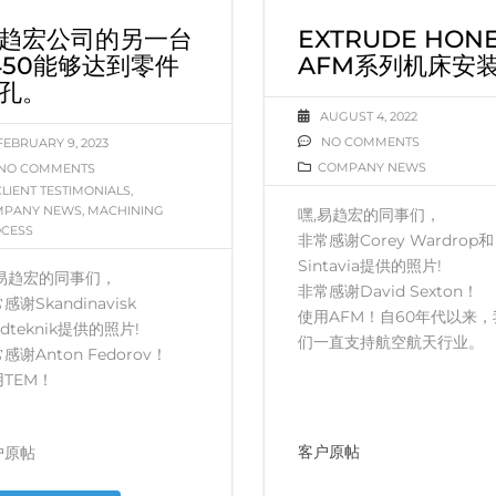
趋宏公司的另一台
EXTRUDE HON
450能够达到零件
AFM系列机床安
孔。
AUGUST 4, 2022
NO COMMENTS
FEBRUARY 9, 2023
COMPANY NEWS
NO COMMENTS
CLIENT TESTIMONIALS
,
MPANY NEWS
,
MACHINING
嘿,易趋宏的同事们，
CESS
非常感谢Corey Wardrop和
Sintavia提供的照片!
,易趋宏的同事们，
非常感谢David Sexton！
感谢Skandinavisk
使用AFM！自60年代以来，
adteknik提供的照片!
们一直支持航空航天行业。
感谢Anton Fedorov！
用TEM！
客户原帖
户原帖