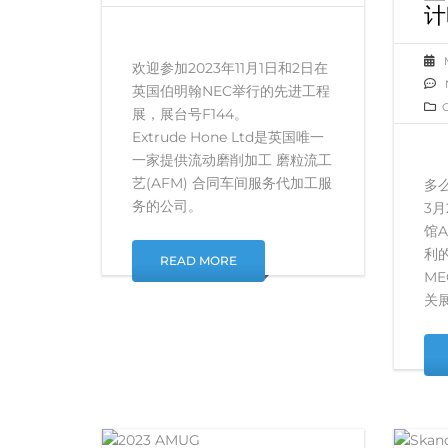
计
欢迎参加2023年11月1日和2日在
英国伯明翰NEC举行的先进工程
展，展台号F144。
Extrude Hone Ltd是英国唯一
一家提供流动磨削加工 磨粒流工
艺(AFM) 合同车间服务代加工服
多
务的公司。
3月
馆
利的
READ MORE
M
关