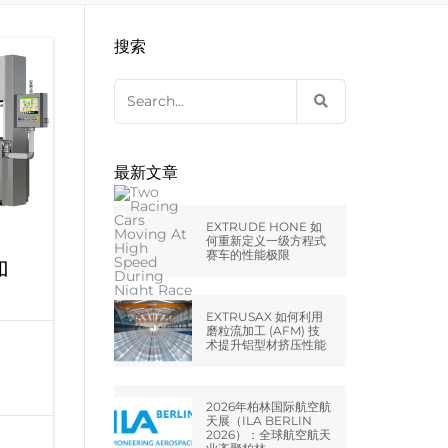
EXTRUDE HONE LLC – STERLING
来自于EXTRUDE HONE公司的机床
压片机模具
枪管膛线
搜索
HEIGHTS – USA
Search
EXTRUDE HONE LLC – HUNTLEY –
for:
USA
EXTRUDE HONE GMBH –
最新文章
HOLZGÜNZ – GERMANY
EXTRUDE HONE 如
EXTRUDE HONE LTD – MILTON
何重新定义一级方程式
赛车的性能极限
KEYNES – UK
加
法国EXTRUDE HONE
EXTRUSAX 如何利用
磨粒流加工 (AFM) 技
术提升铝型材挤压性能
EXTRUDE HONE ITALIA SRL
2026年柏林国际航空航
天展（ILA BERLIN
2026）：全球航空航天