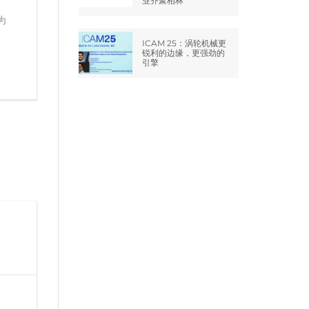
业齐聚柏林
为
ICAM 25：涡轮机械更
锐利的边缘，更强劲的
引擎