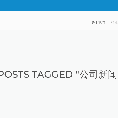
关于我们
行业
EXTRUDE HON
汽
麦迪逊工业公司
航
证书
能
POSTS TAGGED "公司新闻
招贤纳士
医
模
流
火