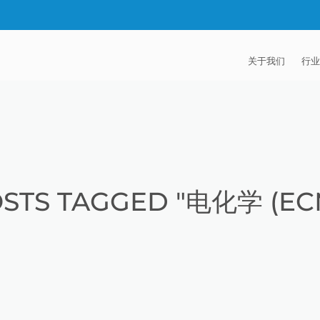
关于我们
行业
EXTRUDE HON
汽
麦迪逊工业公司
航
证书
能
STS TAGGED "电化学 (EC
招贤纳士
医
模
流
火