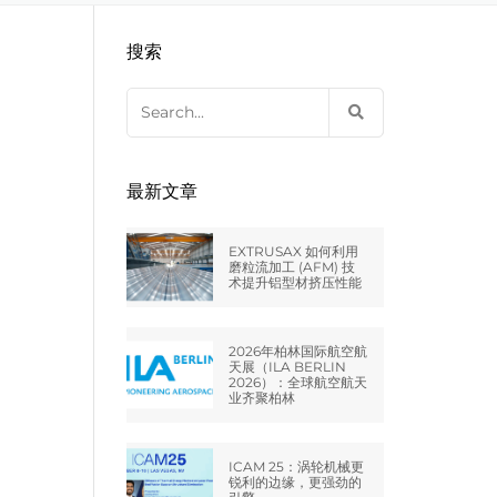
EXTRUDE HONE LLC – STERLING
来自于EXTRUDE HONE公司的机床
压片机模具
枪管膛线
搜索
HEIGHTS – USA
Search
EXTRUDE HONE LLC – HUNTLEY –
for:
USA
EXTRUDE HONE GMBH –
最新文章
HOLZGÜNZ – GERMANY
EXTRUSAX 如何利用
EXTRUDE HONE LTD – MILTON
磨粒流加工 (AFM) 技
术提升铝型材挤压性能
KEYNES – UK
法国EXTRUDE HONE
2026年柏林国际航空航
天展（ILA BERLIN
2026）：全球航空航天
业齐聚柏林
EXTRUDE HONE ITALIA SRL
ICAM 25：涡轮机械更
锐利的边缘，更强劲的