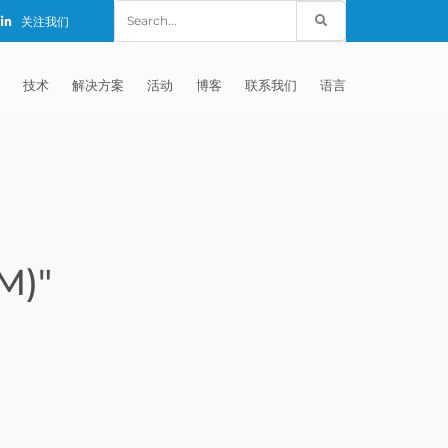
Search
关注我们
for:
技术
解决方案
活动
博客
联系我们
语言
E®
车
AFM（磨粒流加工）
固定设备
EXTRUDE HONE (SHANGHAI) CO.,
全球销售团队
英语
LTD – CHINA
天航空
MICROFLOW
签约门店
全球代理商
法文
EXTRUDE HONE K.K. MISATO –
JAPAN
源
TEM（热能加工）
售后市场
德语
封闭式叶轮精加工
M)"
EXTRUDE HONE INDIA PVT LTD
疗器械精加工
ECM（电解加工）
磨料
意大利文
膝关节植入物
EXTRUDE HONE LLC – IRWIN PA –
具挤压
动态电解加工
阴极
日本
脊柱植入物
铝型材挤出
USA
体动力
去毛刺
工程设计
抛光
色谱管
塑料挤出模具
流体阀组件去毛刺
EXTRUDE HONE RIVERSIDE
CALIFORNIA – USA
器
白皮书图书馆
离子块
火器去毛刺