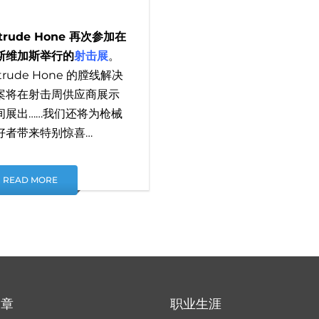
trude Hone 再次参加在
斯维加斯举行的
射击展
。
trude Hone 的膛线解决
案将在射击周供应商展示
间展出……我们还将为枪械
好者带来特别惊喜…
READ MORE
文章
职业生涯