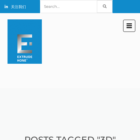
Search
关注我们
for:
POSTS TAGGED "3D"