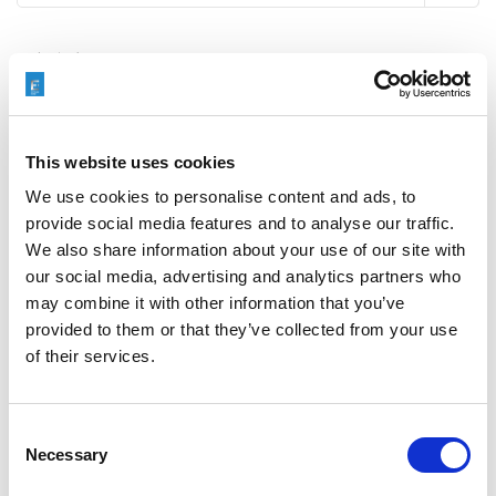
最新文章
This website uses cookies
EXTRUDE HONE 如何重新定义一级方程式赛车的性能极
We use cookies to personalise content and ads, to
限
provide social media features and to analyse our traffic.
We also share information about your use of our site with
our social media, advertising and analytics partners who
may combine it with other information that you’ve
provided to them or that they’ve collected from your use
EXTRUSAX 如何利用磨粒流加工 (AFM) 技术提升铝型材
of their services.
挤压性能
Consent
Necessary
Selection
2026年柏林国际航空航天展（ILA BERLIN 2026）：全球