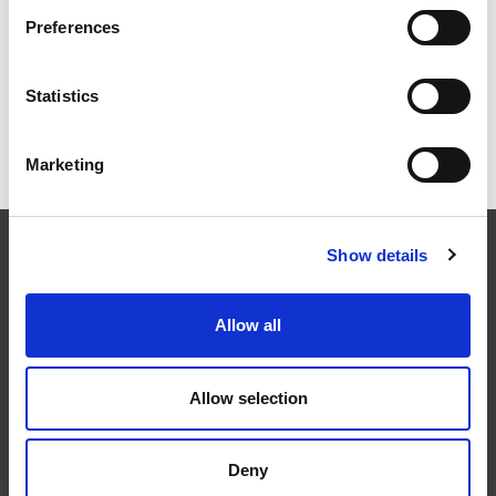
航空航天业齐聚柏林
Preferences
Statistics
ICAM 25：涡轮机械更锐利的边缘，更强劲的引擎
Marketing
Show details
EXTRUDE HONE
Allow all
在航空航天、汽车、能源和医疗等领域，部件的高精度加工对最终
产品性能等级的精致度十分关键。我们的机床采用完整的加工方法
（加工时间仅占其他方法所需时间的一小部分）来提高成品轮廓的
Allow selection
精度。事实上，我们的 易趋宏公司（EXTRUDE HONE®） 机械加
工解决方案系列可以触及您看不到的零件表面，并且对其进行成型
加工和完善，从而提供可以衡量改善程度的业绩。
Deny
隐私政策