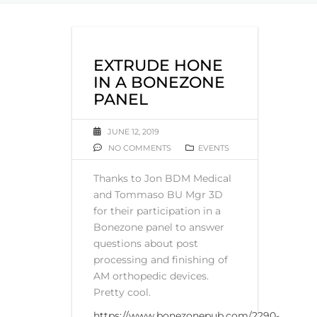
EXTRUDE HONE
IN A BONEZONE
PANEL
JUNE 12, 2019
NO COMMENTS
EVENTS
Thanks to Jon BDM Medical
and Tommaso BU Mgr 3D
for their participation in a
Bonezone panel to answer
questions about post
processing and finishing of
AM orthopedic devices.
Pretty cool.
https://www.bonezonepub.com/2290-