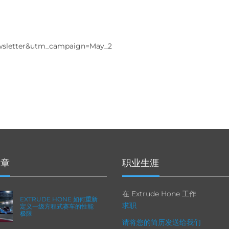
letter&utm_campaign=May_2
文章
职业生涯
在 Extrude Hone 工作
EXTRUDE HONE 如何重新
求职
定义一级方程式赛车的性能
极限
请将您的简历发送给我们