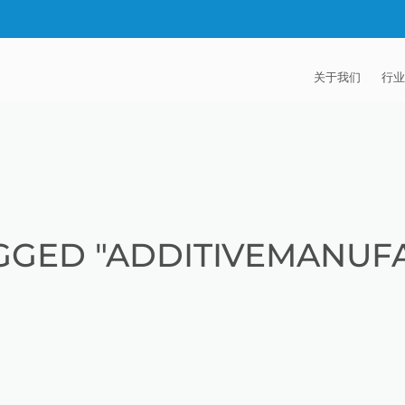
关于我们
行业
EXTRUDE HON
汽
麦迪逊工业公司
航
证书
能
GGED "ADDITIVEMANUF
招贤纳士
医
模
流
火