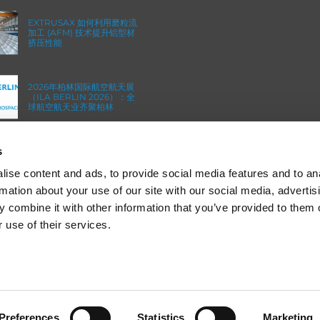
EXTRUSAX 如何利用磨粒流
加工 (AFM) 技术提升铝型材
挤压性能
2026年柏林国际航空航天展
（ILA BERLIN 2026）：全
球航空航天业齐聚柏林
s
ICAM 25：涡轮机械更锐利
的边缘，更强劲的引擎
ise content and ads, to provide social media features and to an
rmation about your use of our site with our social media, advertis
 combine it with other information that you’ve provided to them o
 use of their services.
© 2013-2025 Extrude Hone. All rights reserved.
 to give you the best experience on our website.
Preferences
Statistics
Marketing
备案号：沪
ICP
备
19036063
号