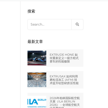
EXTRUDE HONE LLC – STERLING
来自于EXTRUDE HONE公司的机床
压片机模具
枪管膛线
搜索
HEIGHTS – USA
Search
EXTRUDE HONE LLC – HUNTLEY –
for:
USA
EXTRUDE HONE GMBH –
最新文章
HOLZGÜNZ – GERMANY
EXTRUDE HONE 如
EXTRUDE HONE LTD – MILTON
何重新定义一级方程式
赛车的性能极限
KEYNES – UK
法国EXTRUDE HONE
EXTRUSAX 如何利用
磨粒流加工 (AFM) 技
术提升铝型材挤压性能
EXTRUDE HONE ITALIA SRL
2026年柏林国际航空航
天展（ILA BERLIN
2026）：全球航空航天