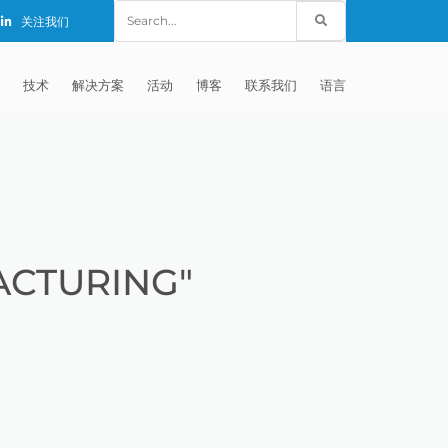
Search
关注我们
for:
技术
解决方案
活动
博客
联系我们
语言
E®
车
AFM（磨粒流加工）
固定设备
EXTRUDE HONE (SHANGHAI) CO.,
全球销售团队
英语
LTD – CHINA
天航空
MICROFLOW
签约门店
全球代理商
法文
EXTRUDE HONE K.K. MISATO –
JAPAN
源
TEM（热能加工）
售后市场
德语
封闭式叶轮精加工
ACTURING"
EXTRUDE HONE INDIA PVT LTD
疗器械精加工
ECM（电解加工）
磨料
意大利文
膝关节植入物
EXTRUDE HONE LLC – IRWIN PA –
具挤压
动态电解加工
阴极
日本
脊柱植入物
铝型材挤出
USA
体动力
去毛刺
工程设计
抛光
色谱管
塑料挤出模具
流体阀组件去毛刺
EXTRUDE HONE RIVERSIDE
CALIFORNIA – USA
器
白皮书图书馆
离子块
火器去毛刺