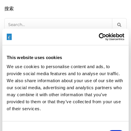
搜索
Search
for:
最新文章
This website uses cookies
We use cookies to personalise content and ads, to
provide social media features and to analyse our traffic.
EXTRUDE HONE 如何重新定义一级方程式赛车的性能极
We also share information about your use of our site with
限
our social media, advertising and analytics partners who
may combine it with other information that you’ve
provided to them or that they’ve collected from your use
of their services.
EXTRUSAX 如何利用磨粒流加工 (AFM) 技术提升铝型材
挤压性能
Consent