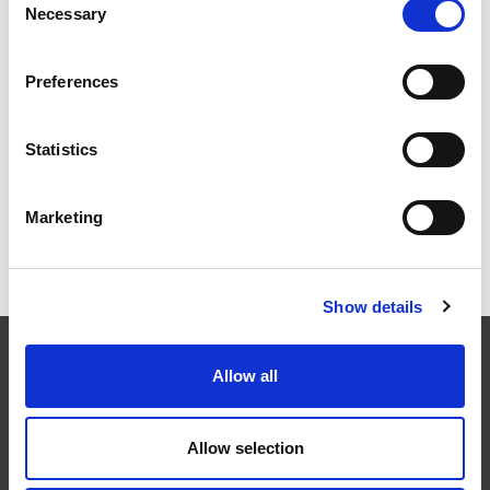
Necessary
Selection
Preferences
2026年柏林国际航空航天展（ILA BERLIN 2026）：全球
航空航天业齐聚柏林
Statistics
Marketing
ICAM 25：涡轮机械更锐利的边缘，更强劲的引擎
Show details
EXTRUDE HONE
Allow all
在航空航天、汽车、能源和医疗等领域，部件的高精度加工对最终
Allow selection
产品性能等级的精致度十分关键。我们的机床采用完整的加工方法
（加工时间仅占其他方法所需时间的一小部分）来提高成品轮廓的