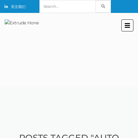
Search
关注我们
for:
POSTS TAGGED "AUTO