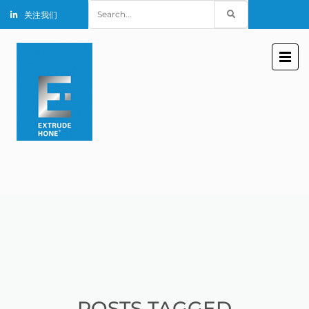
Search
关注我们
for:
POSTS TAGGED