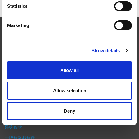
Statistics
Marketing
EXTRUDE HONE
在航空航天、汽车、能源和医疗等领域，部件的高精度加工对最终
Show details
产品性能等级的精致度十分关键。我们的机床采用完整的加工方法
（加工时间仅占其他方法所需时间的一小部分）来提高成品轮廓的
Allow all
精度。事实上，我们的 易趋宏公司（EXTRUDE HONE®） 机械加
工解决方案系列可以触及您看不到的零件表面，并且对其进行成型
加工和完善，从而提供可以衡量改善程度的业绩。
Allow selection
隐私政策
政策
Deny
打印
采购条款
一般条款和条件