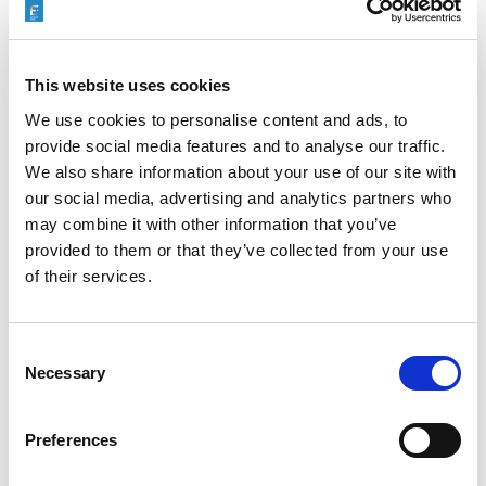
EXTRUDE HONE 如何重新定义一级方程式赛车的性能极
限
This website uses cookies
We use cookies to personalise content and ads, to
provide social media features and to analyse our traffic.
We also share information about your use of our site with
EXTRUSAX 如何利用磨粒流加工 (AFM) 技术提升铝型材
our social media, advertising and analytics partners who
挤压性能
may combine it with other information that you’ve
provided to them or that they’ve collected from your use
of their services.
2026年柏林国际航空航天展（ILA BERLIN 2026）：全球
Consent
航空航天业齐聚柏林
Necessary
Selection
Preferences
ICAM 25：涡轮机械更锐利的边缘，更强劲的引擎