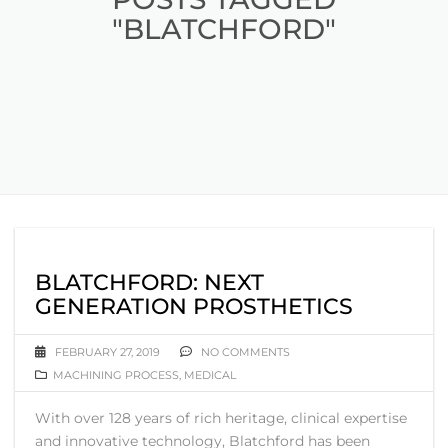
"BLATCHFORD"
BLATCHFORD: NEXT
GENERATION PROSTHETICS
FEBRUARY 27, 2019
NO COMMENTS
MACHINING PROCESS
,
MEDICAL
With over 128 years of rich heritage, clinical expertise
and innovative technology, Blatchford has been