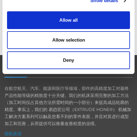
Show details
航空航天业齐聚柏林
Allow all
ICAM 25：涡轮机械更锐利的边缘，更强劲的引擎
Allow selection
Deny
EXTRUDE HONE
在航空航天、汽车、能源和医疗等领域，部件的高精度加工对最终
产品性能等级的精致度十分关键。我们的机床采用完整的加工方法
（加工时间仅占其他方法所需时间的一小部分）来提高成品轮廓的
精度。事实上，我们的 易趋宏公司（EXTRUDE HONE®） 机械加
工解决方案系列可以触及您看不到的零件表面，并且对其进行成型
加工和完善，从而提供可以衡量改善程度的业绩。
隐私政策