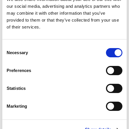
our social media, advertising and analytics partners who
may combine it with other information that you’ve
最新文章
provided to them or that they’ve collected from your use
of their services.
Consent
EXTRUDE HONE 如何重新定义一级方程式赛车的性能极
限
Necessary
Selection
Preferences
EXTRUSAX 如何利用磨粒流加工 (AFM) 技术提升铝型材
Statistics
挤压性能
Marketing
2026年柏林国际航空航天展（ILA BERLIN 2026）：全球