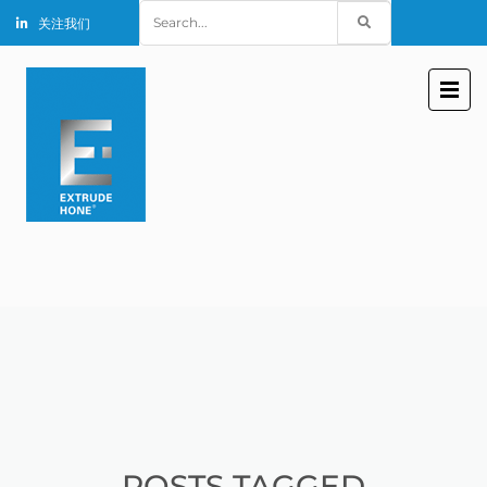
Search
关注我们
for:
POSTS TAGGED