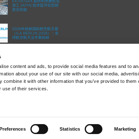
EXTRUSAX 如何利用磨粒流
加工 (AFM) 技术提升铝型材
挤压性能
2026年柏林国际航空航天展
（ILA BERLIN 2026）：全
球航空航天业齐聚柏林
s
ICAM 25：涡轮机械更锐利
的边缘，更强劲的引擎
ise content and ads, to provide social media features and to an
rmation about your use of our site with our social media, advertis
 combine it with other information that you’ve provided to them o
 use of their services.
© 2013-2025 Extrude Hone. All rights reserved.
 to give you the best experience on our website.
Preferences
Statistics
Marketing
备案号：沪
ICP
备
19036063
号
re about which cookies we are using or switch them off in
settings
.