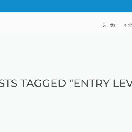
关于我们
行业
EXTRUDE HON
汽
麦迪逊工业公司
航
证书
能
STS TAGGED "ENTRY LEV
招贤纳士
医
模
流
火