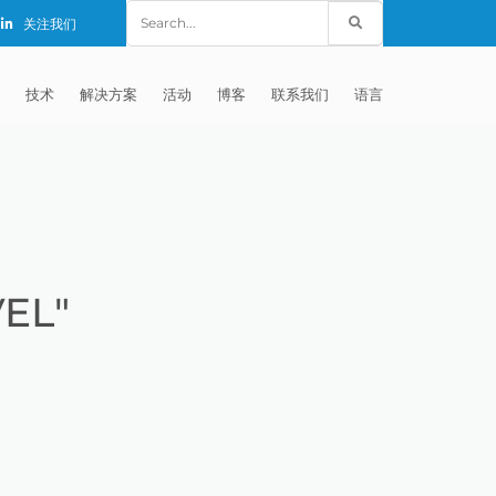
Search
关注我们
for:
技术
解决方案
活动
博客
联系我们
语言
E®
车
AFM（磨粒流加工）
固定设备
EXTRUDE HONE (SHANGHAI) CO.,
全球销售团队
英语
LTD – CHINA
天航空
MICROFLOW
签约门店
全球代理商
法文
EXTRUDE HONE K.K. MISATO –
JAPAN
源
TEM（热能加工）
售后市场
德语
封闭式叶轮精加工
EL"
EXTRUDE HONE INDIA PVT LTD
疗器械精加工
ECM（电解加工）
磨料
意大利文
膝关节植入物
EXTRUDE HONE LLC – IRWIN PA –
具挤压
动态电解加工
阴极
日本
脊柱植入物
铝型材挤出
USA
体动力
去毛刺
工程设计
抛光
色谱管
塑料挤出模具
流体阀组件去毛刺
EXTRUDE HONE RIVERSIDE
CALIFORNIA – USA
器
白皮书图书馆
离子块
火器去毛刺