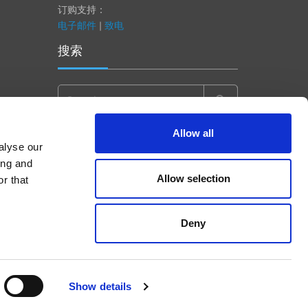
订购支持：
电子邮件
|
致电
搜索
Search
for:
Allow all
alyse our
ing and
Allow selection
r that
Deny
Show details
Accept