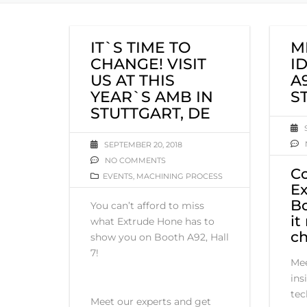
IT`S TIME TO
M
CHANGE! VISIT
I
US AT THIS
A
YEAR`S AMB IN
S
STUTTGART, DE
SEPTEMBER 20, 2018
NO COMMENTS
C
EVENTS
,
MACHINING PROCESS
E
Bo
You can’t afford to miss
it
what Extrude Hone has to
ch
show you on Booth A92, Hall
7!
Mee
ins
tec
Meet our experts and get