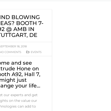
IND BLOWING
DEAS? BOOTH 7-
92 @ AMB IN
TUTTGART, DE
SEPTEMBER 18, 2018
NO COMMENTS
EVENTS
ome and see
xtrude Hone on
oth A92, Hall 7,
 might just
ange your life…
t our experts and get
ights on the value our
hnologies can add to