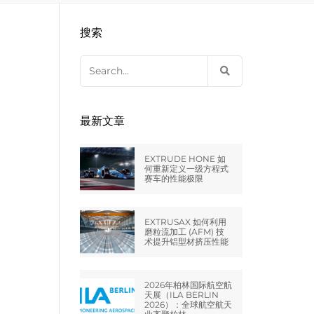
EXTRUDE HONE LLC – STERLING
来自于EXTRUDE HONE公司的机床
压片机模具
枪管膛线
搜索
HEIGHTS – USA
Search
EXTRUDE HONE LLC – HUNTLEY –
for:
USA
EXTRUDE HONE GMBH –
最新文章
HOLZGÜNZ – GERMANY
EXTRUDE HONE 如
EXTRUDE HONE LTD – MILTON
何重新定义一级方程式
赛车的性能极限
KEYNES – UK
法国EXTRUDE HONE
EXTRUSAX 如何利用
磨粒流加工 (AFM) 技
术提升铝型材挤压性能
EXTRUDE HONE ITALIA SRL
2026年柏林国际航空航
天展（ILA BERLIN
2026）：全球航空航天